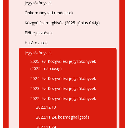
jegyzőkönyvek
Önkormányzati rendeletek
Közgyűlési meghívók (2025. június 04-ig)
Előterjesztések
Határozatok
Jegyzőkönyvek
2025. évi Közgyűlési jegyzőkönyvek
(2025. márciusig)
2024. évi Közgyűlési jegyzőkönyvek
2023. évi Közgyűlési jegyzőkönyvek
2022. évi Közgyűlési jegyzőkönyvek
2022.12.13
2022.11.24. közmeghallgatás
2022.11.24