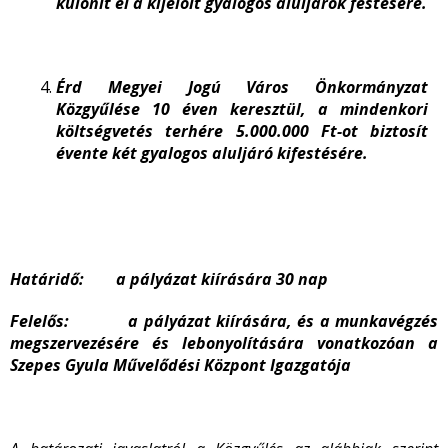
különít el a kijelölt gyalogos aluljárók festésére.
Érd Megyei Jogú Város Önkormányzat
Közgyűlése 10 éven keresztül, a mindenkori
költségvetés terhére 5.000.000 Ft-ot biztosít
évente két gyalogos aluljáró kifestésére.
Határidő: a pályázat kiírására 30 nap
Felelős: a pályázat kiírására, és a munkavégzés
megszervezésére és lebonyolítására vonatkozóan a
Szepes Gyula Művelődési Központ Igazgatója