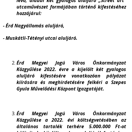
lévő, alábbi két gyalogos aluljáró „Street art”
utcaművészet formájában történő kifestéséhez
hozzájárul:
- Érd Nagyállomás aluljáró,
- Muskátli-Tétényi utcai aluljáró.
Érd Megyei Jogú Város Önkormányzat
Közgyűlése 2022. évre a kijelölt két gyalogos
aluljáró kifestésére vonatkozóan pályázat
kiírására és meghirdetésére felkéri a Szepes
Gyula Művelődési Központ Igazgatóját.
Érd Megyei Jogú Város Önkormányzat
Közgyűlése a 2022. évi költségvetésében az
általános tartalék terhére 5.000.000 Ft-ot