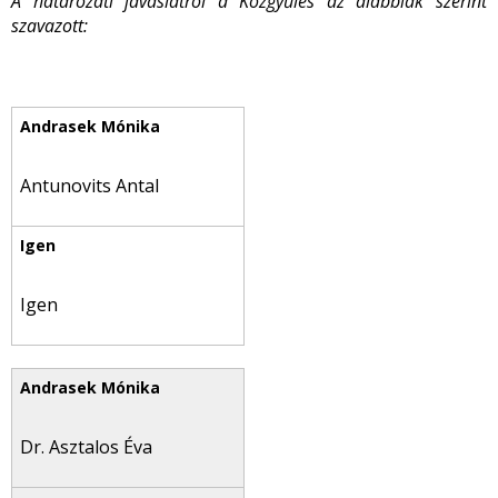
A határozati javaslatról a Közgyűlés az alábbiak szerint
szavazott:
Antunovits Antal
Igen
Dr. Asztalos Éva