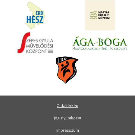
Oldaltérkép
Jogi nyilatkozat
Impresszum