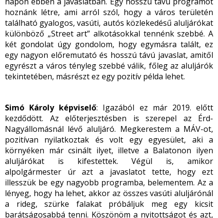
napon ebben a javaslatban. Egy hosszú távú programot
hoznánk létre, ami arról szól, hogy a város területén
található gyalogos, vasúti, autós közlekedésű aluljárókat
különböző „Street art” alkotásokkal tennénk szebbé. A
két gondolat úgy gondolom, hogy egymásra talált, ez
egy nagyon előremutató és hosszú távú javaslat, amitől
egyrészt a város tényleg szebbé válik, főleg az aluljárók
tekintetében, másrészt ez egy pozitív példa lehet.
Simó Károly képviselő
: Igazából ez már 2019. előtt
kezdődött. Az előterjesztésben is szerepel az Érd-
Nagyállomásnál lévő aluljáró. Megkerestem a MÁV-ot,
pozitívan nyilatkoztak és volt egy egyesület, aki a
környéken már csinált ilyet, illetve a Balatonon ilyen
aluljárókat is kifestettek. Végül is, amikor
alpolgármester úr azt a javaslatot tette, hogy ezt
illesszük be egy nagyobb programba, belementem. Az a
lényeg, hogy ha lehet, akkor az összes vasúti aluljárónál
a rideg, szürke falakat próbáljuk meg egy kicsit
barátságosabbá tenni. Köszönöm a nyitottságot és azt,