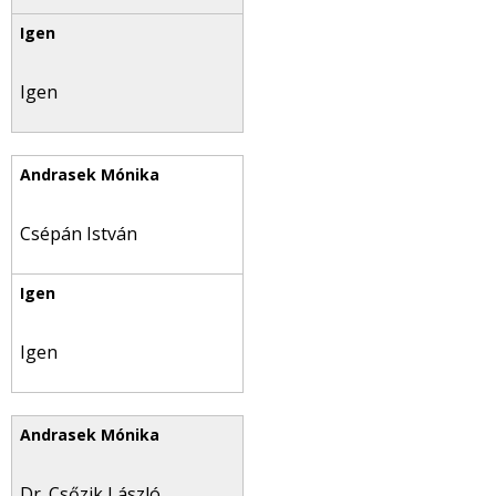
Igen
Csépán István
Igen
Dr. Csőzik László