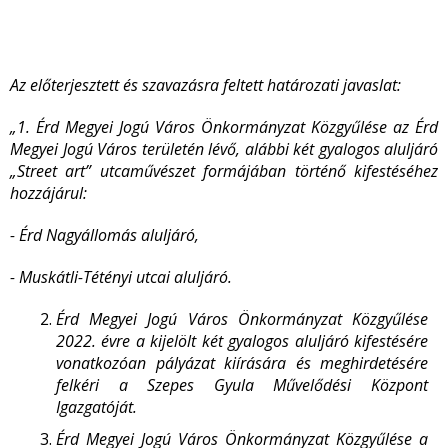
Az előterjesztett és szavazásra feltett határozati javaslat:
„1. Érd Megyei Jogú Város Önkormányzat Közgyűlése az Érd
Megyei Jogú Város területén lévő, alábbi két gyalogos aluljáró
„Street art” utcaművészet formájában történő kifestéséhez
hozzájárul:
- Érd Nagyállomás aluljáró,
- Muskátli-Tétényi utcai aluljáró.
Érd Megyei Jogú Város Önkormányzat Közgyűlése
2022. évre a kijelölt két gyalogos aluljáró kifestésére
vonatkozóan pályázat kiírására és meghirdetésére
felkéri a Szepes Gyula Művelődési Központ
Igazgatóját.
Érd Megyei Jogú Város Önkormányzat Közgyűlése a