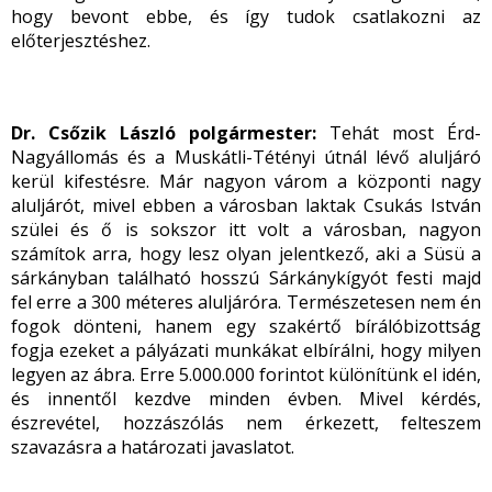
hogy bevont ebbe, és így tudok csatlakozni az
előterjesztéshez.
Dr. Csőzik László polgármester:
Tehát most Érd-
Nagyállomás és a Muskátli-Tétényi útnál lévő aluljáró
kerül kifestésre. Már nagyon várom a központi nagy
aluljárót, mivel ebben a városban laktak Csukás István
szülei és ő is sokszor itt volt a városban, nagyon
számítok arra, hogy lesz olyan jelentkező, aki a Süsü a
sárkányban található hosszú Sárkánykígyót festi majd
fel erre a 300 méteres aluljáróra. Természetesen nem én
fogok dönteni, hanem egy szakértő bírálóbizottság
fogja ezeket a pályázati munkákat elbírálni, hogy milyen
legyen az ábra. Erre 5.000.000 forintot különítünk el idén,
és innentől kezdve minden évben.
Mivel kérdés,
észrevétel, hozzászólás nem érkezett, felteszem
szavazásra a határozati javaslatot.