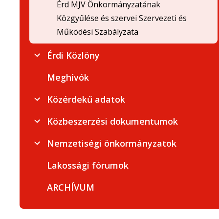
Érd MJV Önkormányzatának
Közgyűlése és szervei Szervezeti és
Működési Szabályzata
Érdi Közlöny
Meghívók
Közérdekű adatok
Közbeszerzési dokumentumok
Nemzetiségi önkormányzatok
Lakossági fórumok
ARCHÍVUM