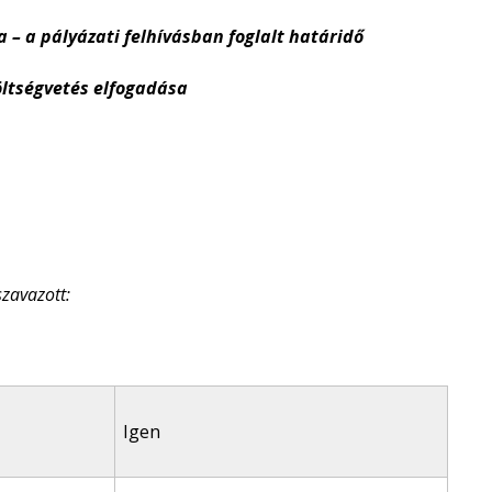
ályázati felhívásban foglalt határidő
ségvetés elfogadása
szavazott:
Igen