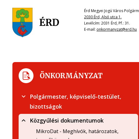
Érd Megyei Jogú Város Polgárme
2030 Érd, Alsó utca 1.
Levélcím: 2031 Érd, Pf.: 31.
E-mail:
onkormanyzat@erd.hu
ÖNKORMÁNYZAT
Polgármester, képviselő-testület,
bizottságok
Közgyűlési dokumentumok
MikroDat - Meghívók, határozatok,