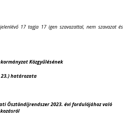
elenlévő 17 tagja 17 igen szavazattal, nem szavazat és
Önkormányzat Közgyűlésének
. 23.) határozata
i Ösztöndíjrendszer 2023. évi fordulójához való
akozásról