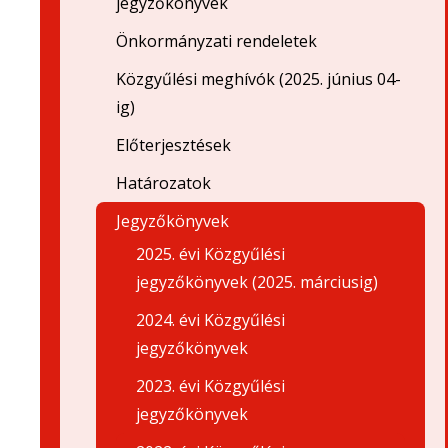
jegyzőkönyvek
Önkormányzati rendeletek
Közgyűlési meghívók (2025. június 04-
ig)
Előterjesztések
Határozatok
Jegyzőkönyvek
2025. évi Közgyűlési
jegyzőkönyvek (2025. márciusig)
2024. évi Közgyűlési
jegyzőkönyvek
2023. évi Közgyűlési
jegyzőkönyvek