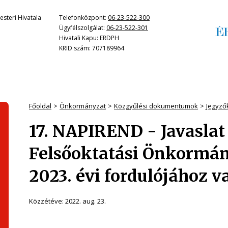
steri Hivatala
Telefonközpont:
06-23-522-300
Ügyfélszolgálat:
06-23-522-301
Hivatali Kapu: ERDPH
KRID szám: 707189964
Főoldal
Önkormányzat
Közgyűlési dokumentumok
Jegyző
17. NAPIREND - Javaslat
Felsőoktatási Önkormán
2023. évi fordulójához v
Közzétéve:
2022. aug. 23.