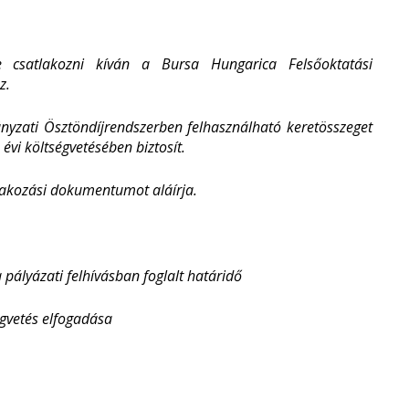
 csatlakozni kíván a Bursa Hungarica Felsőoktatási
z.
yzati Ösztöndíjrendszerben felhasználható keretösszeget
évi költségvetésében biztosít.
lakozási dokumentumot aláírja.
ati felhívásban foglalt határidő
etés elfogadása