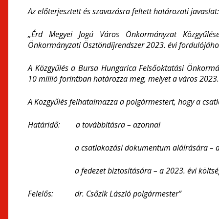
Az előterjesztett és szavazásra feltett határozati javaslat:
„Érd Megyei Jogú Város Önkormányzat Közgyűlése
Önkormányzati Ösztöndíjrendszer 2023. évi fordulójáho
A Közgyűlés a Bursa Hungarica Felsőoktatási Önkormán
10 millió forintban határozza meg, melyet a város 2023. 
A Közgyűlés felhatalmazza a polgármestert, hogy a csat
Határidő: a továbbításra – azonnal
a csatlakozási dokumentum aláírására – a pályáz
a fedezet biztosítására – a 2023. évi költségv
Felelős:
dr. Csőzik László polgármester”