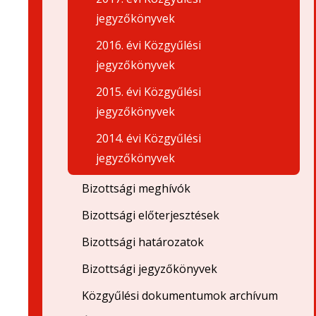
jegyzőkönyvek
2016. évi Közgyűlési
jegyzőkönyvek
2015. évi Közgyűlési
jegyzőkönyvek
2014. évi Közgyűlési
jegyzőkönyvek
Bizottsági meghívók
Bizottsági előterjesztések
Bizottsági határozatok
Bizottsági jegyzőkönyvek
Közgyűlési dokumentumok archívum