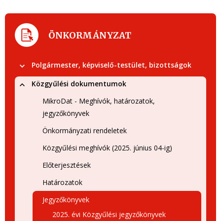
ÖNKORMÁNYZAT
Polgármester, képviselő-testület, bizottságok
Közgyűlési dokumentumok
MikroDat - Meghívók, határozatok,
jegyzőkönyvek
Önkormányzati rendeletek
Közgyűlési meghívók (2025. június 04-ig)
Előterjesztések
Határozatok
Jegyzőkönyvek
2025. évi Közgyűlési jegyzőkönyvek