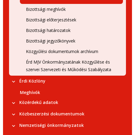
Bizottsági meghívók
Bizottsági előterjesztések
Bizottsági határozatok
Bizottsági jegyzőkönyvek
Közgyűlési dokumentumok archívum
Érd MJV Önkormányzatának Közgyűlése és
szervei Szervezeti és Működési Szabályzata
Érdi Közlöny
Meghívók
Közérdekű adatok
Közbeszerzési dokumentumok
Nemzetiségi önkormányzatok