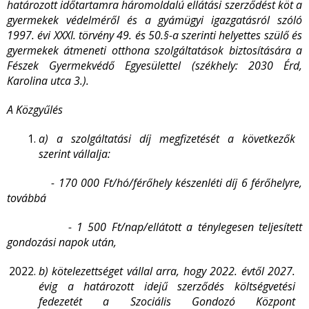
határozott időtartamra háromoldalú ellátási szerződést köt a
gyermekek védelméről és a gyámügyi igazgatásról szóló
1997. évi XXXI. törvény 49. és 50.§-a szerinti helyettes szülő és
gyermekek átmeneti otthona szolgáltatások biztosítására a
Fészek Gyermekvédő Egyesülettel (székhely: 2030 Érd,
Karolina utca 3.).
A Közgyűlés
a) a szolgáltatási díj megfizetését a következők
szerint vállalja:
-
170 000 Ft/hó/férőhely készenléti díj 6 férőhelyre,
továbbá
- 1 500 Ft/nap/ellátott a ténylegesen teljesített
gondozási napok után,
b) kötelezettséget vállal arra, hogy 2022. évtől 2027.
évig a határozott idejű szerződés költségvetési
fedezetét a Szociális Gondozó Központ