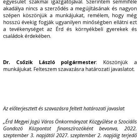
egyesület szakmai igazgatójával. Szerintem semmiféle
akadálya nincs a szerződés a megújításának és nagyon
szépen köszönjük a munkájukat, remélem, hogy még
hosszú évekig fogják ugyanilyen minőségben ellátni ezt
a tevékenységet az Érd és környékbeli gyerekek és
családok érdekében.
Dr. Csőzik László polgármester
: Köszönjük a
munkájukat. Felteszem szavazásra határozati javaslatot.
Az előterjesztett és szavazásra feltett határozati javaslat
:
„Érd Megyei Jogú Város Önkormányzat Közgyűlése a Szociális
Gondozó Központot finanszírozóként bevonva,
2022.
szeptember 3. napjától 2027. szeptember 2. napjáig terjedő