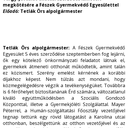
megkötésére a Fészek Gyermekvédő Egyesülettel
Előadó:
Tetlák Örs alpolgármester
Tetlák Örs alpolgármester:
A Fészek Gyermekvédő
Egyesület 5 éves szerződése szeptemberben fog lejárni,
ők egy kötelező önkormányzati feladatot látnak el,
gyermekek átmeneti otthonát működtetik, amint talán
ez közismert. Szerény emelést kérnének a korábbi
díjakhoz képest. Nem túlzás azt mondani, hogy
közmegelégedésre végzik a tevékenységüket. Továbbra
is 6 férőhelyet biztosítanának Érd számára, változatlanul
kiváló együttműködésben a Szociális Gondozó
Központtal, illetve a Gyermekjóléti Szolgálattal. Mayer
Péterrel, a Humán-szolgáltatási Főosztály vezetőjével
tegnap tettünk egy rövid látogatást a Karolina utcai
otthonban, beszélgettünk az otthon vezetőjével és az