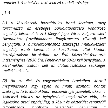
rendelet 3. §-a helyébe a következő rendelkezés lép:
„3. §
(1) A közútkezelői hozzájárulás iránti kérelmet, mely
tartalmazza az esetleges burkolatbontásra vonatkozó
engedély kérelmet is Érd Megyei Jogú Város Polgármesteri
Hivatalához (továbbiakban: Polgármesteri Hivatal) kell
benyújtani. A burkolatbontáshoz szükséges munkakezdési
engedély iránti kérelmet a közútkezelő által kiadott
hozzájárulások birtokában az Érdi Közterület-fenntartó
Intézményhez (2030 Érd, Fehérvári út 69/b) kell benyújtani. A
kérelmekhez csatolni kell az alátámasztáshoz szükséges
mellékleteket is.
(2) Ha az élet- és vagyonvédelem érdekében, közmű
meghibásodás vagy egyéb ok miatt, azonnali bontás
szükséges (a továbbiakban: rendkívüli igénybevétel), akkor a
kivitelező köteles az igénybevétel megkezdése előtt, de
legkésőbb azzal egyidejűleg, a közút és közterület rendkívüli
felbontására vonatkozó bejelentést benyújtani a