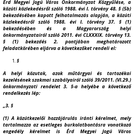
Érd Megyei Jogú Város Önkormányzat Közgyűlése, a
közúti közlekedésről szóló 1988. évi I. törvény 48. § (5b)
bekezdésében kapott felhatalmazás alapján, a közúti
közlekedésről szóló 1988. évi I. törvény 37. § (1)
bekezdésében és a Magyarország helyi
önkormányzatairól szóló 2011. évi CLXXXIX. törvény 13.
§ (1) bekezdés 2. pontjában meghatározott
feladatkörében eljárva a következőket rendeli el:
§
A helyi közutak, azok műtárgyai és tartozékai
kezelésének szakmai szabályairól szóló 39/2011. (VI.29.)
önkormányzati rendelet 3. §-a helyébe a következő
rendelkezés lép:
„3. §
(1) A közútkezelői hozzájárulás iránti kérelmet, mely
tartalmazza az esetleges burkolatbontásra vonatkozó
engedély kérelmet is Érd Megyei Jogú Város