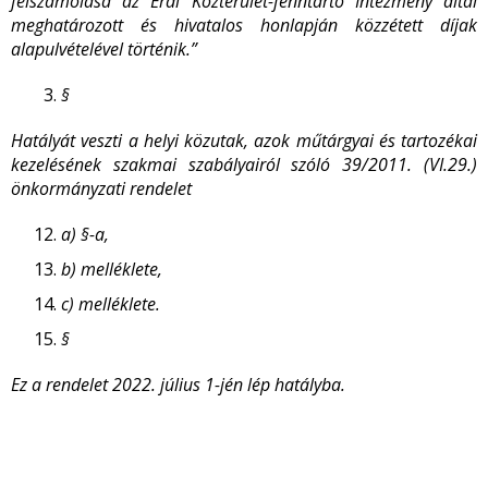
felszámolása az Érdi Közterület-fenntartó Intézmény által
meghatározott és hivatalos honlapján közzétett díjak
alapulvételével történik.”
§
Hatályát veszti a helyi közutak, azok műtárgyai és tartozékai
kezelésének szakmai szabályairól szóló 39/2011. (VI.29.)
önkormányzati rendelet
a)
§-a,
b)
melléklete,
c)
melléklete.
§
Ez a rendelet 2022. július 1-jén lép hatályba.