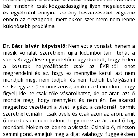
bár mindenki csak közgazdaságilag ilyen megalapozott
és egyébként ennyire szerény beszerzéseket végezne
ebben az országban, mert akkor szerintem nem lenne
különösebb probléma.
Dr. Bács István képviselő:
Nem ezt a vonalat, hanem a
másik vonalat szeretném újra kidomborítani, tehát a
város Közgyűlése egyöntetűen úgy döntött, hogy Érden
a közutak helyreállítását csak az ÉKFI-től lehet
megrendelni és az, hogy ez mennyibe kerül, azt nem
mondjuk meg, nem tudjuk, és nem tudjuk befolyásolni
se. Ez egyszerűen nonszensz, amikor azt mondom, hogy
figyelj ide, te csak tőle vásárolhatsz, de az árat, azt ő
mondja meg, hogy mennyiért és nem én. Be akarod
magadhoz vezettetni a vizet, a gázt, a csatornát, bármit
szeretnél csinálni, csak ővele és csak azon az áron, amit
ő mond és én nem tudom, hogy mi ez az ár, amit ő fog
mondani. Nekem ez benne a visszás. Csinálja ő, nincsen
semmi gond, emeljük meg a díjat valahogy, függelékben