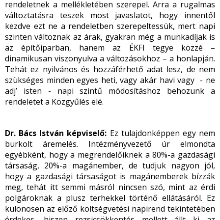
rendeletnek a mellékletében szerepel. Arra a rugalmas
változtatásra teszek most javaslatot, hogy innentől
kezdve ezt ne a rendeletben szerepeltessük, mert napi
szinten változnak az árak, gyakran még a munkadíjak is
az építőiparban, hanem az ÉKFI tegye közzé –
dinamikusan viszonyulva a változásokhoz – a honlapján.
Tehát ez nyilvános és hozzáférhető adat lesz, de nem
szükséges minden egyes heti, vagy akár havi vagy - ne
adj’ isten - napi szintű módosításhoz behozunk a
rendeletet a Közgyűlés elé.
Dr. Bács István képviselő:
Ez tulajdonképpen egy nem
burkolt áremelés. Intézményvezető úr elmondta
egyébként, hogy a megrendelőiknek a 80%-a gazdasági
társaság, 20%-a magánember, de tudjuk nagyon jól,
hogy a gazdasági társaságot is magánemberek bízzák
meg, tehát itt semmi másról nincsen szó, mint az érdi
polgároknak a plusz terhekkel történő ellátásáról. Ez
különösen az előző költségvetési napirend tekintetében
érdekes, hiszen rezsicsökkentés mellett állt ki az