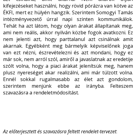
kifejezéseket használni, hogy rövid pórázra van kötve az
ÉKFI, mert ez hülyén hangzik. Szerintem Somogyi Tamás
intézményvezető úrral napi szinten kommunikálok.
Tehát ha azt látom, hogy olyan árakat állapítanak meg,
ami nem reális, akkor nyilván közbe fogok avatkozni. Ez
nem jelenti azt, hogy parttalanul azt csinálnak amit
akarnak. Egyébként meg bármelyik képviselőnek joga
van ezt nézni, észrevételezni és azt mondani, hogy ez
már sok, nem arról szól, amiről a javaslatnak az eredetije
szólt volna, hogy a piaci árakat jelenítsük meg, hanem
plusz nyereséget akar realizálni, ami már túlzott volna.
Ennél sokkal rugalmasabb az élet azt gondolom,
szerintem menjünk ebbe az irányba. Felteszem
szavazásra a rendeletmódosítást.
Az előterjesztett és szavazásra feltett rendelet-tervezet
: