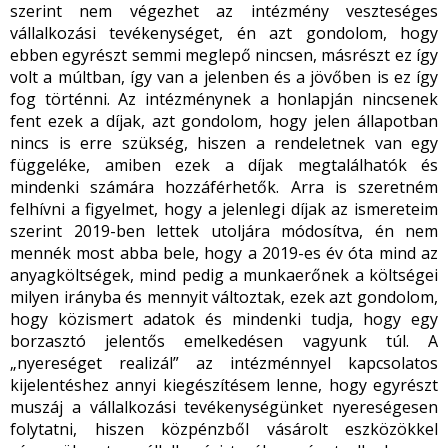
szerint nem végezhet az intézmény veszteséges
vállalkozási tevékenységet, én azt gondolom, hogy
ebben egyrészt semmi meglepő nincsen, másrészt ez így
volt a múltban, így van a jelenben és a jövőben is ez így
fog történni. Az intézménynek a honlapján nincsenek
fent ezek a díjak, azt gondolom, hogy jelen állapotban
nincs is erre szükség, hiszen a rendeletnek van egy
függeléke, amiben ezek a díjak megtalálhatók és
mindenki számára hozzáférhetők. Arra is szeretném
felhívni a figyelmet, hogy a jelenlegi díjak az ismereteim
szerint 2019-ben lettek utoljára módosítva, én nem
mennék most abba bele, hogy a 2019-es év óta mind az
anyagköltségek, mind pedig a munkaerőnek a költségei
milyen irányba és mennyit változtak, ezek azt gondolom,
hogy közismert adatok és mindenki tudja, hogy egy
borzasztó jelentős emelkedésen vagyunk túl. A
„nyereséget realizál” az intézménnyel kapcsolatos
kijelentéshez annyi kiegészítésem lenne, hogy egyrészt
muszáj a vállalkozási tevékenységünket nyereségesen
folytatni, hiszen közpénzből vásárolt eszközökkel