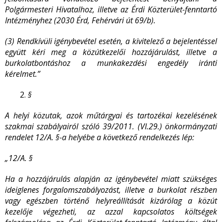
Polgármesteri Hivatalhoz, illetve az Érdi Közterület-fenntartó
Intézményhez (2030 Érd, Fehérvári út 69/b).
(3) Rendkívüli igénybevétel esetén, a kivitelező a bejelentéssel
együtt kéri meg a közútkezelői hozzájárulást, illetve a
burkolatbontáshoz a munkakezdési engedély iránti
kérelmet.”
§
A helyi közutak, azok műtárgyai és tartozékai kezelésének
szakmai szabályairól szóló 39/2011. (VI.29.) önkormányzati
rendelet 12/A. §-a helyébe a következő rendelkezés lép:
„12/A. §
Ha a hozzájárulás alapján az igénybevétel miatt szükséges
ideiglenes forgalomszabályozást, illetve a burkolat részben
vagy egészben történő helyreállítását kizárólag a közút
kezelője végezheti, az azzal kapcsolatos költségek