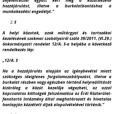
bejelentéssel együtt kéri meg a közútkezelői
hozzájárulást, illetve a burkolatbontáshoz a
munkakezdési engedélyt.”
§
A helyi közutak, azok műtárgyai és tartozékai
kezelésének szakmai szabályairól szóló 39/2011. (VI.29.)
önkormányzati rendelet 12/A. §-a helyébe a következő
rendelkezés lép:
„12/A. §
Ha a hozzájárulás alapján az igénybevétel miatt
szükséges ideiglenes forgalomszabályozást, illetve a
burkolat részben vagy egészben történő helyreállítását
kizárólag a közút kezelője végezheti, az azzal
kapcsolatos költségek felszámolása az Érdi Közterület-
fenntartó Intézmény által meghatározott és hivatalos
honlapján közzétett díjak alapulvételével történik.”