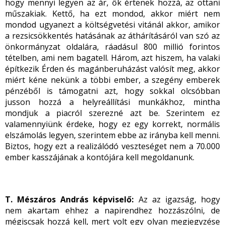
hogy mennyi legyen az ár, ők értenek hozzá, az ottani
műszakiak. Kettő, ha ezt mondod, akkor miért nem
mondod ugyanezt a költségvetési vitánál akkor, amikor
a rezsicsökkentés hatásának az áthárításáról van szó az
önkormányzat oldalára, ráadásul 800 millió forintos
tételben, ami nem bagatell. Három, azt hiszem, ha valaki
építkezik Érden és magánberuházást valósít meg, akkor
miért kéne nekünk a többi ember, a szegény emberek
pénzéből is támogatni azt, hogy sokkal olcsóbban
jusson hozzá a helyreállítási munkákhoz, mintha
mondjuk a piacról szerezné azt be. Szerintem ez
valamennyiünk érdeke, hogy ez egy korrekt, normális
elszámolás legyen, szerintem ebbe az irányba kell menni.
Biztos, hogy ezt a realizálódó veszteséget nem a 70.000
ember kasszájának a kontójára kell megoldanunk.
T. Mészáros András képviselő:
Az az igazság, hogy
nem akartam ehhez a napirendhez hozzászólni, de
mégiscsak hozzá kell, mert volt egy olyan megjegyzése