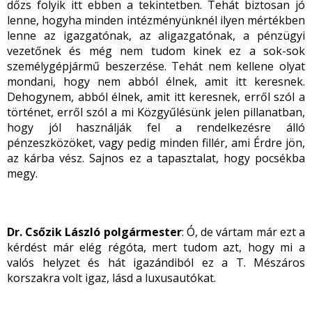
dőzs folyik itt ebben a tekintetben. Tehát biztosan jó
lenne, hogyha minden intézményünknél ilyen mértékben
lenne az igazgatónak, az aligazgatónak, a pénzügyi
vezetőnek és még nem tudom kinek ez a sok-sok
személygépjármű beszerzése. Tehát nem kellene olyat
mondani, hogy nem abból élnek, amit itt keresnek.
Dehogynem, abból élnek, amit itt keresnek, erről szól a
történet, erről szól a mi Közgyűlésünk jelen pillanatban,
hogy jól használják fel a rendelkezésre álló
pénzeszközöket, vagy pedig minden fillér, ami Érdre jön,
az kárba vész. Sajnos ez a tapasztalat, hogy pocsékba
megy.
Dr. Csőzik László polgármester
: Ó, de vártam már ezt a
kérdést már elég régóta, mert tudom azt, hogy mi a
valós helyzet és hát igazándiból ez a T. Mészáros
korszakra volt igaz, lásd a luxusautókat.