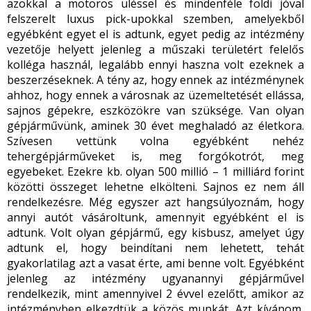
azokkal a motoros üléssel és mindenféle földi jóval
felszerelt luxus pick-upokkal szemben, amelyekből
egyébként egyet el is adtunk, egyet pedig az intézmény
vezetője helyett jelenleg a műszaki területért felelős
kolléga használ, legalább ennyi haszna volt ezeknek a
beszerzéseknek. A tény az, hogy ennek az intézménynek
ahhoz, hogy ennek a városnak az üzemeltetését ellássa,
sajnos gépekre, eszközökre van szüksége. Van olyan
gépjárművünk, aminek 30 évet meghaladó az életkora.
Szívesen vettünk volna egyébként nehéz
tehergépjárműveket is, meg forgókotrót, meg
egyebeket. Ezekre kb. olyan 500 millió – 1 milliárd forint
közötti összeget lehetne elkölteni. Sajnos ez nem áll
rendelkezésre. Még egyszer azt hangsúlyoznám, hogy
annyi autót vásároltunk, amennyit egyébként el is
adtunk. Volt olyan gépjármű, egy kisbusz, amelyet úgy
adtunk el, hogy beindítani nem lehetett, tehát
gyakorlatilag azt a vasat érte, ami benne volt. Egyébként
jelenleg az intézmény ugyanannyi gépjárművel
rendelkezik, mint amennyivel 2 évvel ezelőtt, amikor az
intézményben elkezdtük a közös munkát. Azt kívánom,