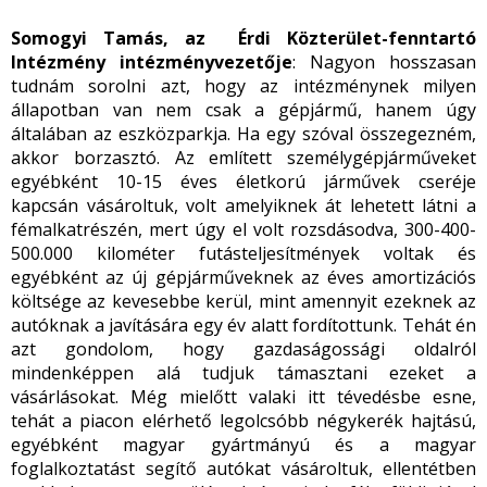
Somogyi Tamás, az Érdi Közterület-fenntartó
Intézmény intézményvezetője
: Nagyon hosszasan
tudnám sorolni azt, hogy az intézménynek milyen
állapotban van nem csak a gépjármű, hanem úgy
általában az eszközparkja. Ha egy szóval összegezném,
akkor borzasztó. Az említett személygépjárműveket
egyébként 10-15 éves életkorú járművek cseréje
kapcsán vásároltuk, volt amelyiknek át lehetett látni a
fémalkatrészén, mert úgy el volt rozsdásodva, 300-400-
500.000 kilométer futásteljesítmények voltak és
egyébként az új gépjárműveknek az éves amortizációs
költsége az kevesebbe kerül, mint amennyit ezeknek az
autóknak a javítására egy év alatt fordítottunk. Tehát én
azt gondolom, hogy gazdaságossági oldalról
mindenképpen alá tudjuk támasztani ezeket a
vásárlásokat. Még mielőtt valaki itt tévedésbe esne,
tehát a piacon elérhető legolcsóbb négykerék hajtású,
egyébként magyar gyártmányú és a magyar
foglalkoztatást segítő autókat vásároltuk, ellentétben