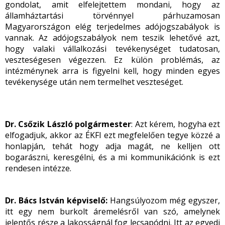
gondolat, amit elfelejtettem mondani, hogy az
államháztartási törvénnyel párhuzamosan
Magyarországon elég terjedelmes adójogszabályok is
vannak. Az adójogszabályok nem teszik lehetővé azt,
hogy valaki vállalkozási tevékenységet tudatosan,
veszteségesen végezzen. Ez külön problémás, az
intézménynek arra is figyelni kell, hogy minden egyes
tevékenysége után nem termelhet veszteséget.
Dr. Csőzik László polgármester
: Azt kérem, hogyha ezt
elfogadjuk, akkor az ÉKFI ezt megfelelően tegye közzé a
honlapján, tehát hogy adja magát, ne kelljen ott
bogarászni, keresgélni, és a mi kommunikációnk is ezt
rendesen intézze.
Dr. Bács István képviselő:
Hangsúlyozom még egyszer,
itt egy nem burkolt áremelésről van szó, amelynek
jelentős része a lakosságnál fog lecsapódni. Itt az egyedi