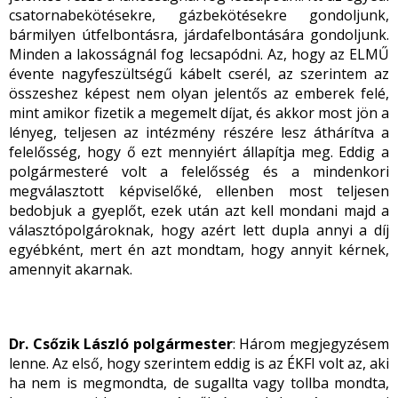
csatornabekötésekre, gázbekötésekre gondoljunk,
bármilyen útfelbontásra, járdafelbontására gondoljunk.
Minden a lakosságnál fog lecsapódni. Az, hogy az ELMŰ
évente nagyfeszültségű kábelt cserél, az szerintem az
összeshez képest nem olyan jelentős az emberek felé,
mint amikor fizetik a megemelt díjat, és akkor most jön a
lényeg, teljesen az intézmény részére lesz áthárítva a
felelősség, hogy ő ezt mennyiért állapítja meg. Eddig a
polgármesteré volt a felelősség és a mindenkori
megválasztott képviselőké, ellenben most teljesen
bedobjuk a gyeplőt, ezek után azt kell mondani majd a
választópolgároknak, hogy azért lett dupla annyi a díj
egyébként, mert én azt mondtam, hogy annyit kérnek,
amennyit akarnak.
Dr. Csőzik László polgármester
: Három megjegyzésem
lenne. Az első, hogy szerintem eddig is az ÉKFI volt az, aki
ha nem is megmondta, de sugallta vagy tollba mondta,