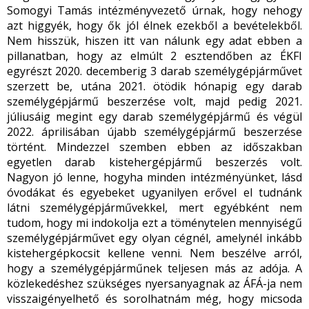
Somogyi Tamás intézményvezető úrnak, hogy nehogy
azt higgyék, hogy ők jól élnek ezekből a bevételekből.
Nem hisszük, hiszen itt van nálunk egy adat ebben a
pillanatban, hogy az elmúlt 2 esztendőben az ÉKFI
egyrészt 2020. decemberig 3 darab személygépjárművet
szerzett be, utána 2021. ötödik hónapig egy darab
személygépjármű beszerzése volt, majd pedig 2021.
júliusáig megint egy darab személygépjármű és végül
2022. áprilisában újabb személygépjármű beszerzése
történt. Mindezzel szemben ebben az időszakban
egyetlen darab kistehergépjármű beszerzés volt.
Nagyon jó lenne, hogyha minden intézményünket, lásd
óvodákat és egyebeket ugyanilyen erővel el tudnánk
látni személygépjárművekkel, mert egyébként nem
tudom, hogy mi indokolja ezt a töménytelen mennyiségű
személygépjárművet egy olyan cégnél, amelynél inkább
kistehergépkocsit kellene venni. Nem beszélve arról,
hogy a személygépjárműnek teljesen más az adója. A
közlekedéshez szükséges nyersanyagnak az ÁFÁ-ja nem
visszaigényelhető és sorolhatnám még, hogy micsoda