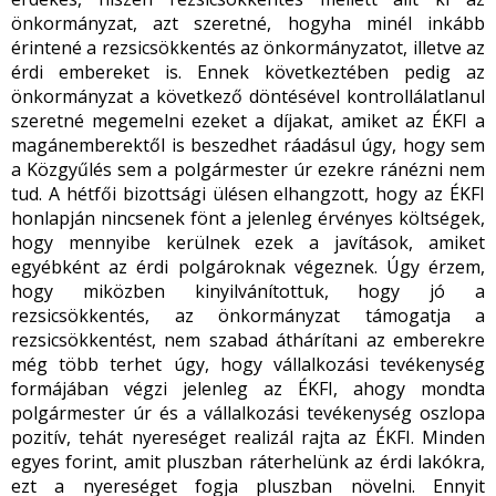
önkormányzat, azt szeretné, hogyha minél inkább
érintené a rezsicsökkentés az önkormányzatot, illetve az
érdi embereket is. Ennek következtében pedig az
önkormányzat a következő döntésével kontrollálatlanul
szeretné megemelni ezeket a díjakat, amiket az ÉKFI a
magánemberektől is beszedhet ráadásul úgy, hogy sem
a Közgyűlés sem a polgármester úr ezekre ránézni nem
tud. A hétfői bizottsági ülésen elhangzott, hogy az ÉKFI
honlapján nincsenek fönt a jelenleg érvényes költségek,
hogy mennyibe kerülnek ezek a javítások, amiket
egyébként az érdi polgároknak végeznek. Úgy érzem,
hogy miközben kinyilvánítottuk, hogy jó a
rezsicsökkentés, az önkormányzat támogatja a
rezsicsökkentést, nem szabad áthárítani az emberekre
még több terhet úgy, hogy vállalkozási tevékenység
formájában végzi jelenleg az ÉKFI, ahogy mondta
polgármester úr és a vállalkozási tevékenység oszlopa
pozitív, tehát nyereséget realizál rajta az ÉKFI. Minden
egyes forint, amit pluszban ráterhelünk az érdi lakókra,
ezt a nyereséget fogja pluszban növelni. Ennyit