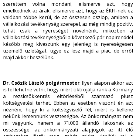
szerettem volna mondani, elismerve azt, hogy
emelkednek az árak, elismerve azt, hogy az ÉKFI-nek ez
valóban többe kerül, de az összesen oszlop, amiben a
vállalkozási tevékenység szerepel, az még mindig pozitív,
tehát csak a nyereséget növelnénk, miközben a
vállalkozási tevékenységből a következő pár napirenddel
később meg kiveszünk egy jelenleg is nyereségesen
üzemelő üzletágat, ugye ez lesz majd a piac, de erről
majd akkor beszélünk.
Dr. Csőzik László polgármester
: Ilyen alapon akkor azt
is fel lehetne vetni, hogy miért oktrojálja ránk a Kormány
a rezsicsökkentés eltörléséből származó plusz
költségvetési terhet. Ebben az esetben viszont én azt
nézném, hogy ki a költségviselő fél, miért is kellene
nekünk lemennünk veszteségbe. Az önkormányzat nem
mi vagyunk, hanem a 71.000 állandó lakosnak az
összessége, az önkormányzati alapjogok az itt élő