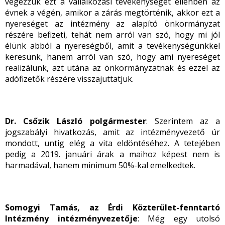
végezzük ezt a vállalkozási tevékenységet ellenben az
évnek a végén, amikor a zárás megtörténik, akkor ezt a
nyereséget az intézmény az alapító önkormányzat
részére befizeti, tehát nem arról van szó, hogy mi jól
élünk abból a nyereségből, amit a tevékenységünkkel
keresünk, hanem arról van szó, hogy ami nyereséget
realizálunk, azt utána az önkormányzatnak és ezzel az
adófizetők részére visszajuttatjuk.
Dr. Csőzik László polgármester
: Szerintem az a
jogszabályi hivatkozás, amit az intézményvezető úr
mondott, untig elég a vita eldöntéséhez. A tetejében
pedig a 2019. januári árak a maihoz képest nem is
harmadával, hanem minimum 50%-kal emelkedtek.
Somogyi Tamás, az Érdi Közterület-fenntartó
Intézmény intézményvezetője
: Még egy utolsó