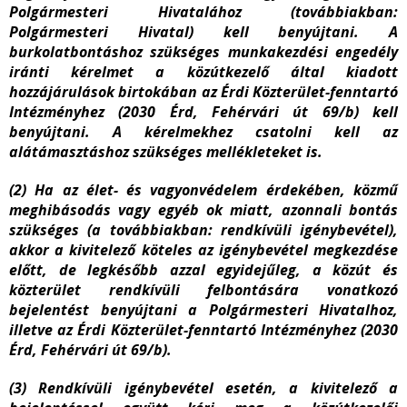
Polgármesteri Hivatalához (továbbiakban:
Polgármesteri Hivatal) kell benyújtani. A
burkolatbontáshoz szükséges munkakezdési engedély
iránti kérelmet a közútkezelő által kiadott
hozzájárulások birtokában az Érdi Közterület-fenntartó
Intézményhez (2030 Érd, Fehérvári út 69/b) kell
benyújtani. A kérelmekhez csatolni kell az
alátámasztáshoz szükséges mellékleteket is.
(2) Ha az élet- és vagyonvédelem érdekében, közmű
meghibásodás vagy egyéb ok miatt, azonnali bontás
szükséges (a továbbiakban: rendkívüli igénybevétel),
akkor a kivitelező köteles az igénybevétel megkezdése
előtt, de legkésőbb azzal egyidejűleg, a közút és
közterület rendkívüli felbontására vonatkozó
bejelentést benyújtani a Polgármesteri Hivatalhoz,
illetve az Érdi Közterület-fenntartó Intézményhez (2030
Érd, Fehérvári út 69/b).
(3) Rendkívüli igénybevétel esetén, a kivitelező a