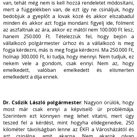
van, tehát még nem is kell hozzá rendeletet módosítani,
mert a függelékben van, de ezt így ne csináljuk, hogy
bedobjuk a gyeplőt a lovak közé és akkor elszabadul
minden és akkor azt fogja mondani: figyelj ide, fölment
az aszfaltnak az ára, akkor ez mától nem 100.000 Ft lesz,
hanem 250.000 Ft. Tételezzük fel, hogy bejön a
vállalkozó polgármester úrhoz és a vállalkozó is meg
fogja kérdezni, más is meg fogja kérdezni. Ma 250.000 Ft,
holnap 300.000 Ft, ki tudja, hogy mennyi. Nem tudjuk, ez
nekem vele a gondom, csak ennyi. Nem az, hogy
emelkedett, valóban emelkedett és elismerten
emelkedett a díja ennek.
Dr. Csőzik László polgármester
: Nagyon örülök, hogy
most már csak ennyi a képviselő úr problémája.
Szerintem ezt könnyen meg lehet vitatni, mert úgy
teszed fel a kérdést, mint hogyha elidegenedve, 250
kilométer távolságban lenne az ÉKFI a Városházától és
azt csinálna, amit akarna. Nem akarok olyan