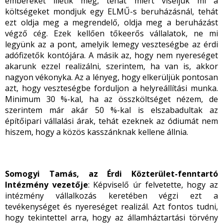
embereket illetik meg, tehát miért viseljük mi a
költségeket mondjuk egy ELMŰ-s beruházásnál, tehát
ezt oldja meg a megrendelő, oldja meg a beruházást
végző cég. Ezek kellően tőkeerős vállalatok, ne mi
legyünk az a pont, amelyik lemegy veszteségbe az érdi
adófizetők kontójára. A másik az, hogy nem nyereséget
akarunk ezzel realizálni, szerintem, ha van is, akkor
nagyon vékonyka. Az a lényeg, hogy elkerüljük pontosan
azt, hogy veszteségbe forduljon a helyreállítási munka.
Minimum 30 %-kal, ha az összköltséget nézem, de
szerintem már akár 50 %-kal is elszabadultak az
építőipari vállalási árak, tehát ezeknek az ódiumát nem
hiszem, hogy a közös kasszánknak kellene állnia.
Somogyi Tamás, az Érdi Közterület-fenntartó
Intézmény vezetője
: Képviselő úr felvetette, hogy az
intézmény vállalkozás keretében végzi ezt a
tevékenységet és nyereséget realizál. Azt fontos tudni,
hogy tekintettel arra, hogy az államháztartási törvény