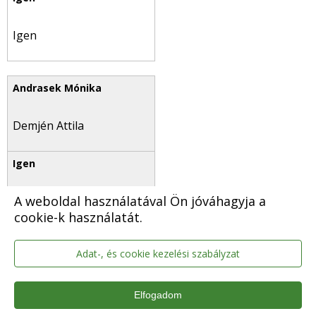
Igen
Demjén Attila
A weboldal használatával Ön jóváhagyja a
Nem
cookie-k használatát.
Adat-, és cookie kezelési szabályzat
Fülöp Sándorné
Elfogadom