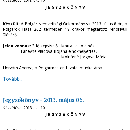
Közzétéve:
2018. okt. 10.
J E G Y Z ő K Ö N Y V
Készült:
A Bolgár Nemzetiségi Önkormányzat 2013. július 8-án, a
Polgárok Háza 202. termében 18 órakor megtartott rendkívüli
üléséről
Jelen vannak:
3 fő képviselő: Márta Ildikó elnök,
Tanevné Vladova Bojána elnökhelyettes,
Molnárné Jorgova Mária.
Horváth Andrea, a Polgármesteri Hivatal munkatársa
Tovább...
Jegyzőkönyv - 2013. május 06.
Közzétéve:
2018. okt. 10.
J E G Y Z ő K Ö N Y V