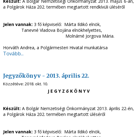
Készült:
A Bolgár Nemzetiségi Önkormányzat 2013. május 6-án,
a Polgárok Háza 202. termében megtartott rendkívüli üléséről
Jelen vannak:
3 fő képviselő: Márta Ildikó elnök,
Tanevné Vladova Bojána elnökhelyettes,
Molnárné Jorgova Mária.
Horváth Andrea, a Polgármesteri Hivatal munkatársa
Tovább...
Jegyzőkönyv - 2013. április 22.
Közzétéve:
2018. okt. 10.
J E G Y Z ő K Ö N Y V
Készült:
A Bolgár Nemzetiségi Önkormányzat 2013. április 22-én,
a Polgárok Háza 202. termében megtartott üléséről
Jelen vannak:
3 fő képviselő: Márta Ildikó elnök,