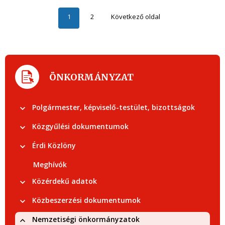
1
2
Következő oldal
ÖNKORMÁNYZAT
Polgármester, képviselő-testület, bizottságok
Közgyűlési dokumentumok
Érdi Közlöny
Meghívók
Közérdekű adatok
Közbeszerzési dokumentumok
Nemzetiségi önkormányzatok