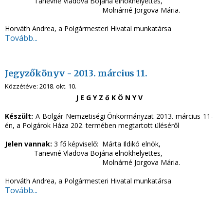
Tanevné Vladova Bojána elnökhelyettes,
Molnárné Jorgova Mária.
Horváth Andrea, a Polgármesteri Hivatal munkatársa
Tovább...
Jegyzőkönyv - 2013. március 11.
Közzétéve:
2018. okt. 10.
J E G Y Z ő K Ö N Y V
Készült:
A Bolgár Nemzetiségi Önkormányzat 2013. március 11-
én, a Polgárok Háza 202. termében megtartott üléséről
Jelen vannak:
3 fő képviselő: Márta Ildikó elnök,
Tanevné Vladova Bojána elnökhelyettes,
Molnárné Jorgova Mária.
Horváth Andrea, a Polgármesteri Hivatal munkatársa
Tovább...