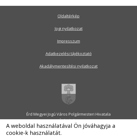
Oldaltérkép
Jogi nyilatkozat
Impresszum
Adatkezelési tájékoztató
Akadálymentesítési nyilatkozat
Érd Megyei Jogú Város Polgármesteri Hivatala
2030 Érd, Alsó utca 1.
A weboldal használatával Ön jóváhagyja a
Levélcím: 2031 Érd, Pf.: 31
cookie-k használatát.
E-mail:
onkormanyzat@erd.hu