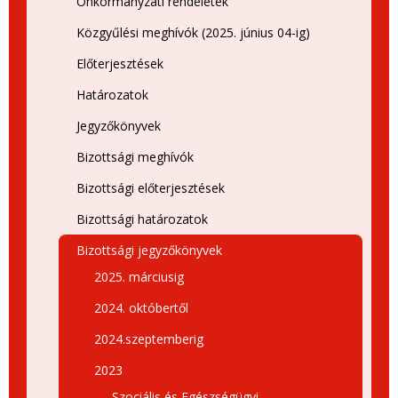
Önkormányzati rendeletek
Közgyűlési meghívók (2025. június 04-ig)
Előterjesztések
Határozatok
Jegyzőkönyvek
Bizottsági meghívók
Bizottsági előterjesztések
Bizottsági határozatok
Bizottsági jegyzőkönyvek
2025. márciusig
2024. októbertől
2024.szeptemberig
2023
Szociális és Egészségügyi