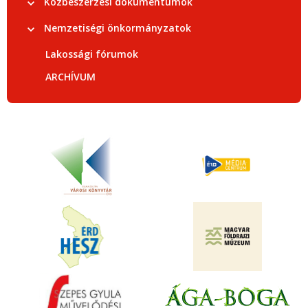
Közbeszerzési dokumentumok
Nemzetiségi önkormányzatok
Lakossági fórumok
ARCHÍVUM