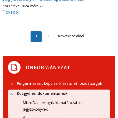
Közzétéve:
2024. márc. 21.
Tovább...
1
2
Következő oldal
ÖNKORMÁNYZAT
Polgármester, képviselő-testület, bizottságok
Közgyűlési dokumentumok
MikroDat - Meghívók, határozatok,
jegyzőkönyvek