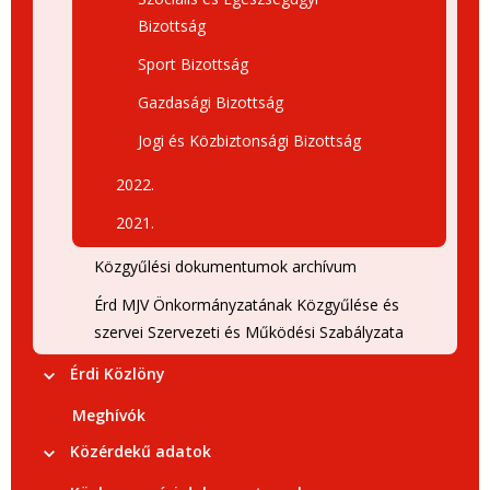
Bizottság
Sport Bizottság
Gazdasági Bizottság
Jogi és Közbiztonsági Bizottság
2022.
2021.
Közgyűlési dokumentumok archívum
Érd MJV Önkormányzatának Közgyűlése és
szervei Szervezeti és Működési Szabályzata
Érdi Közlöny
Meghívók
Közérdekű adatok