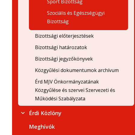
Sport Bizottság
Szociális és Egészségügyi
Bizottság
Bizottsági előterjesztések
Bizottsági határozatok
Bizottsági jegyzőkönyvek
Közgyűlési dokumentumok archívum
Érd MJV Önkormányzatának
Közgyűlése és szervei Szervezeti és
Működési Szabályzata
Érdi Közlöny
Meghívók