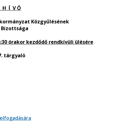
 H Í V Ó
nkormányzat Közgyűlésének
 Bizottsága
:30 órakor kezdődő rendkívüli ülésére
7. tárgyaló
 elfogadására