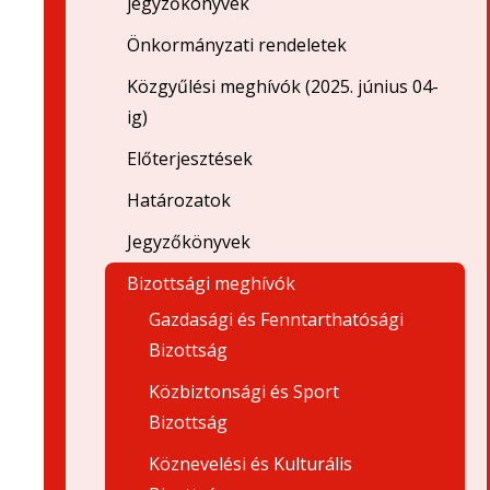
jegyzőkönyvek
Önkormányzati rendeletek
Közgyűlési meghívók (2025. június 04-
ig)
Előterjesztések
Határozatok
Jegyzőkönyvek
Bizottsági meghívók
Gazdasági és Fenntarthatósági
Bizottság
Közbiztonsági és Sport
Bizottság
Köznevelési és Kulturális