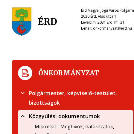
Érd Megyei Jogú Város Polgárme
2030 Érd, Alsó utca 1.
Levélcím: 2031 Érd, Pf.: 31.
E-mail:
onkormanyzat@erd.hu
ÖNKORMÁNYZAT
Polgármester, képviselő-testület,
bizottságok
Közgyűlési dokumentumok
MikroDat - Meghívók, határozatok,