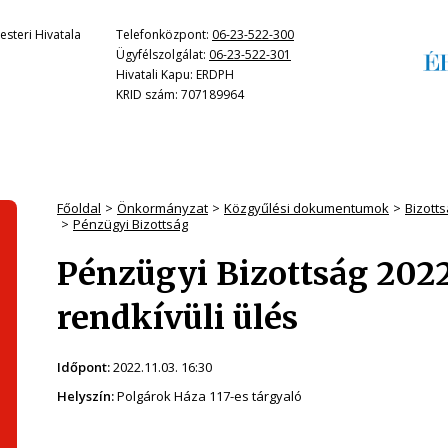
steri Hivatala
Telefonközpont:
06-23-522-300
Ügyfélszolgálat:
06-23-522-301
Hivatali Kapu: ERDPH
KRID szám: 707189964
Főoldal
Önkormányzat
Közgyűlési dokumentumok
Bizott
Pénzügyi Bizottság
Pénzügyi Bizottság 202
rendkívüli ülés
Időpont:
2022.11.03. 16:30
Helyszín:
Polgárok Háza 117-es tárgyaló