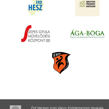
Érd Megyei Jogú Város Polgármesteri Hivatala