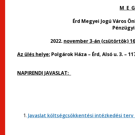
M E G
Érd Megyei Jogú Város Ö
Pénzügyi
2022.
november 3-án (csütörtök) 16
Az ülés helye:
Polgárok Háza – Érd, Alsó u. 3. – 11
NAPIRENDI JAVASLAT:
Javaslat költségcsökkentési intézkedési terv