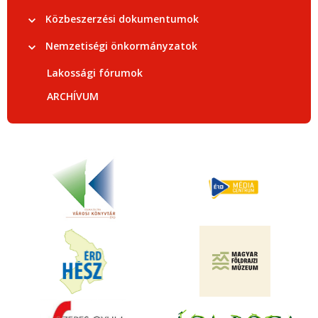
Közbeszerzési dokumentumok
Nemzetiségi önkormányzatok
Lakossági fórumok
ARCHÍVUM