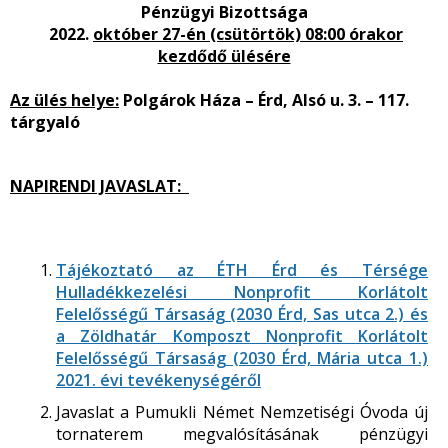
Pénzügyi Bizottsága
2022.
október 27-én (csütörtök) 08:00 órakor
kezdődő ülésére
Az ülés helye:
Polgárok Háza – Érd, Alsó u. 3. – 117.
tárgyaló
NAPIRENDI JAVASLAT:
Tájékoztató az ÉTH Érd és Térsége
Hulladékkezelési Nonprofit Korlátolt
Felelősségű Társaság (2030 Érd, Sas utca 2.) és
a Zöldhatár Komposzt Nonprofit Korlátolt
Felelősségű Társaság (2030 Érd, Mária utca 1.)
2021. évi tevékenységéről
Javaslat a Pumukli Német Nemzetiségi Óvoda új
tornaterem megvalósításának pénzügyi