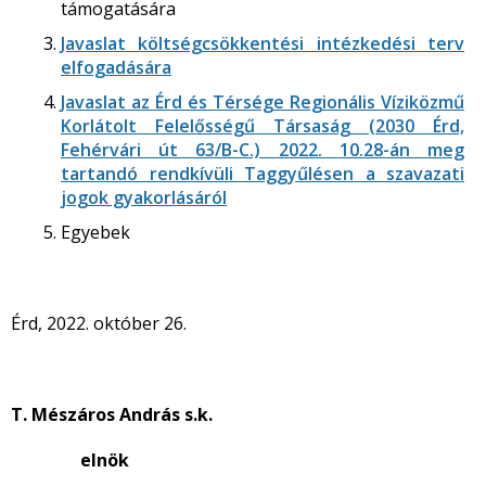
támogatására
Javaslat költségcsökkentési intézkedési terv
elfogadására
Javaslat az Érd és Térsége Regionális Víziközmű
Korlátolt Felelősségű Társaság (2030 Érd,
Fehérvári út 63/B-C.) 2022. 10.28-án meg
tartandó rendkívüli Taggyűlésen a szavazati
jogok gyakorlásáról
Egyebek
Érd, 2022. október 26.
T. Mészáros András s.k.
elnök