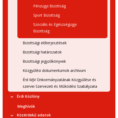
Pénzügyi Bizottság
Sport Bizottság
Szociális és Egészségügyi
Bizottság
Bizottsági előterjesztések
Bizottsági határozatok
Bizottsági jegyzőkönyvek
Közgyűlési dokumentumok archívum
Érd MJV Önkormányzatának Közgyűlése és
szervei Szervezeti és Működési Szabályzata
Érdi Közlöny
Meghívók
Közérdekű adatok