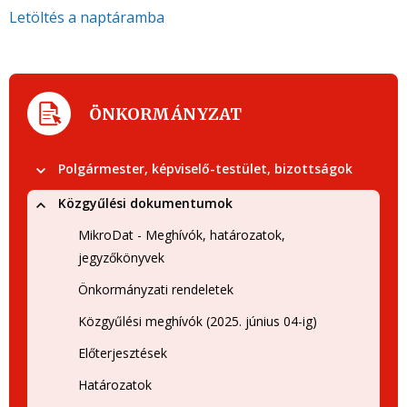
Letöltés a naptáramba
ÖNKORMÁNYZAT
Polgármester, képviselő-testület, bizottságok
Közgyűlési dokumentumok
MikroDat - Meghívók, határozatok,
jegyzőkönyvek
Önkormányzati rendeletek
Közgyűlési meghívók (2025. június 04-ig)
Előterjesztések
Határozatok