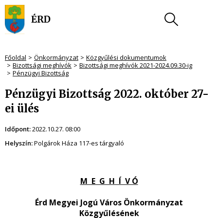
Főoldal
Önkormányzat
Közgyűlési dokumentumok
Bizottsági meghívók
Bizottsági meghívók 2021-2024.09.30-ig
Pénzügyi Bizottság
Pénzügyi Bizottság 2022. október 27-
ei ülés
Időpont:
2022.10.27. 08:00
Helyszín:
Polgárok Háza 117-es tárgyaló
M E G H Í V Ó
Érd Megyei Jogú Város Önkormányzat
Közgyűlésének