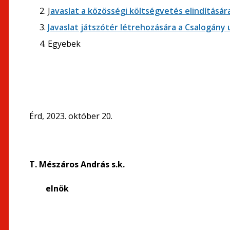
J
avaslat a közösségi költségvetés elindításár
Javaslat játszótér létrehozására a Csalogány
Egyebek
Érd, 2023. október 20.
T.
Mészáros András s.k.
elnök