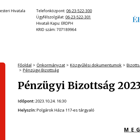
steri Hivatala
Telefonközpont:
06-23-522-300
Ügyfélszolgálat:
06-23-522-301
Hivatali Kapu: ERDPH
KRID szám: 707189964
Főoldal
Önkormányzat
Közgyűlési dokumentumok
Bizott
Pénzügyi Bizottság
Pénzügyi Bizottság 2023
Időpont:
2023.10.24. 16:30
Helyszín:
Polgárok Háza 117-es tárgyaló
M E G