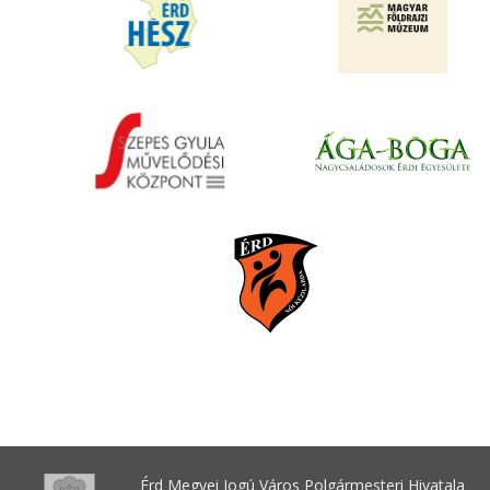
Érd Megyei Jogú Város Polgármesteri Hivatala