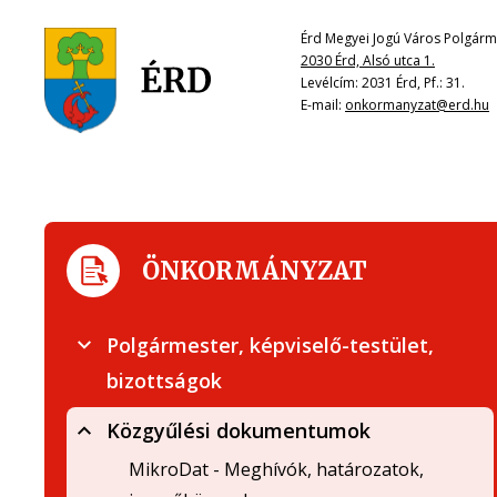
Érd Megyei Jogú Város Polgárme
2030 Érd, Alsó utca 1.
Levélcím: 2031 Érd, Pf.: 31.
E-mail:
onkormanyzat@erd.hu
ÖNKORMÁNYZAT
Polgármester, képviselő-testület,
bizottságok
Közgyűlési dokumentumok
MikroDat - Meghívók, határozatok,