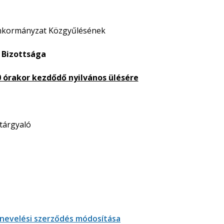
Önkormányzat Közgyűlésének
 Bizottsága
0 órakor kezdődő nyilvános ülésére
 tárgyaló
znevelési szerződés módosítása