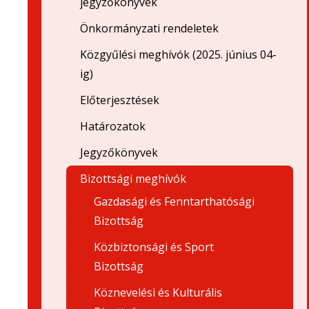
jegyzőkönyvek
Önkormányzati rendeletek
Közgyűlési meghívók (2025. június 04-
ig)
Előterjesztések
Határozatok
Jegyzőkönyvek
Bizottsági meghívók
Gazdasági és Fenntarthatósági
Bizottság
Közbiztonsági és Sport
Bizottság
Köznevelési és Kulturális