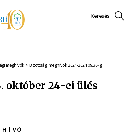
Keresés
sági meghívók
Bizottsági meghívók 2021-2024.09.30-ig
. október 24-ei ülés
 H Í V Ó