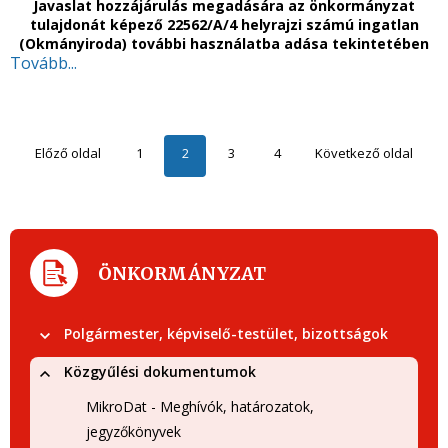
Javaslat hozzájárulás megadására az önkormányzat
tulajdonát képező 22562/A/4 helyrajzi számú ingatlan
(Okmányiroda) további használatba adása tekintetében
Tovább...
Előző oldal
1
2
3
4
Következő oldal
ÖNKORMÁNYZAT
Polgármester, képviselő-testület, bizottságok
Közgyűlési dokumentumok
MikroDat - Meghívók, határozatok,
jegyzőkönyvek