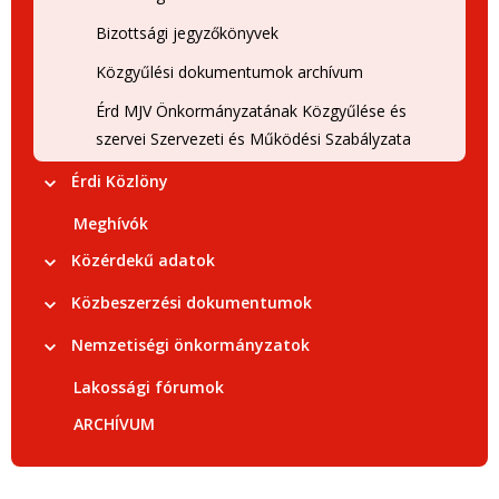
Bizottsági jegyzőkönyvek
Közgyűlési dokumentumok archívum
Érd MJV Önkormányzatának Közgyűlése és
szervei Szervezeti és Működési Szabályzata
Érdi Közlöny
Meghívók
Közérdekű adatok
Közbeszerzési dokumentumok
Nemzetiségi önkormányzatok
Lakossági fórumok
ARCHÍVUM