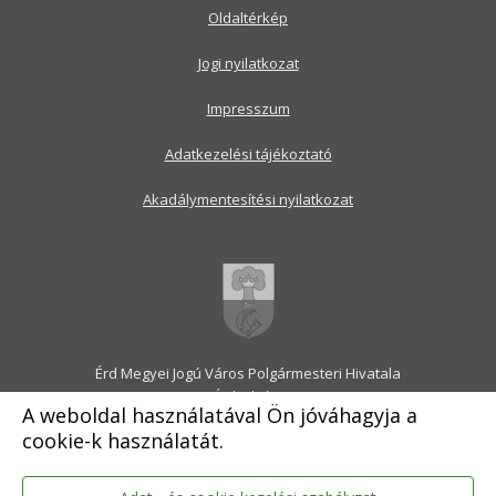
Oldaltérkép
Jogi nyilatkozat
Impresszum
Adatkezelési tájékoztató
Akadálymentesítési nyilatkozat
Érd Megyei Jogú Város Polgármesteri Hivatala
2030 Érd, Alsó utca 1.
A weboldal használatával Ön jóváhagyja a
Levélcím: 2031 Érd, Pf.: 31
cookie-k használatát.
E-mail:
onkormanyzat@erd.hu
Telefonközpont:
06-23-522-300