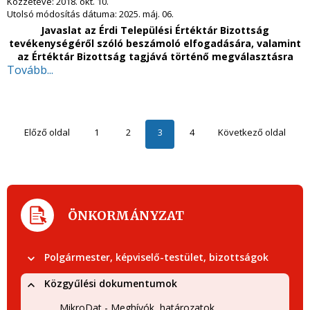
Közzétéve:
2018. okt. 10.
Utolsó módosítás dátuma:
2025. máj. 06.
Javaslat az Érdi Települési Értéktár Bizottság
tevékenységéről szóló beszámoló elfogadására, valamint
az Értéktár Bizottság tagjává történő megválasztásra
Tovább...
Előző oldal
1
2
3
4
Következő oldal
ÖNKORMÁNYZAT
Polgármester, képviselő-testület, bizottságok
Közgyűlési dokumentumok
MikroDat - Meghívók, határozatok,