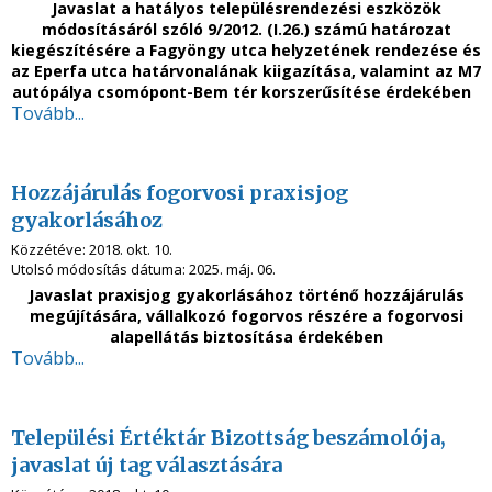
Javaslat a hatályos településrendezési eszközök
módosításáról szóló 9/2012. (I.26.) számú határozat
kiegészítésére a Fagyöngy utca helyzetének rendezése és
az Eperfa utca határvonalának kiigazítása, valamint az M7
autópálya csomópont-Bem tér korszerűsítése érdekében
Tovább...
Hozzájárulás fogorvosi praxisjog
gyakorlásához
Közzétéve:
2018. okt. 10.
Utolsó módosítás dátuma:
2025. máj. 06.
Javaslat praxisjog gyakorlásához történő hozzájárulás
megújítására,
vállalkozó fogorvos részére a fogorvosi
alapellátás biztosítása érdekében
Tovább...
Települési Értéktár Bizottság beszámolója,
javaslat új tag választására