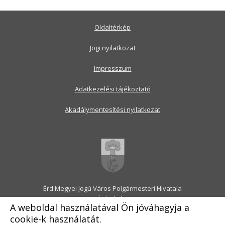
Oldaltérkép
Jogi nyilatkozat
Impresszum
Adatkezelési tájékoztató
Akadálymentesítési nyilatkozat
Érd Megyei Jogú Város Polgármesteri Hivatala
2030 Érd, Alsó utca 1.
A weboldal használatával Ön jóváhagyja a
Levélcím: 2031 Érd, Pf.: 31
cookie-k használatát.
E-mail:
onkormanyzat@erd.hu