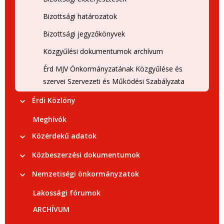
Bizottsági határozatok
Bizottsági jegyzőkönyvek
Közgyűlési dokumentumok archívum
Érd MJV Önkormányzatának Közgyűlése és
szervei Szervezeti és Működési Szabályzata
Érdi Közlöny
Meghívók
Közérdekű adatok
Közbeszerzési dokumentumok
Nemzetiségi önkormányzatok
Lakossági fórumok
ARCHÍVUM