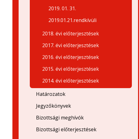
2019. 01. 31.
2019.01.21.rendkívüli
2018. évi előterjesztések
2017. évi előterjesztések
2016. évi előterjesztések
2015. évi előterjesztések
2014. évi előterjesztések
Határozatok
Jegyzőkönyvek
Bizottsági meghívók
Bizottsági előterjesztések