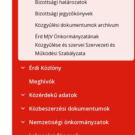
Bizottsági határozatok
Bizottsági jegyzőkönyvek
Közgyűlési dokumentumok archívum
Érd MJV Önkormányzatának
Közgyűlése és szervei Szervezeti és
Működési Szabályzata
Érdi Közlöny
Meghívók
Közérdekű adatok
Közbeszerzési dokumentumok
Nemzetiségi önkormányzatok