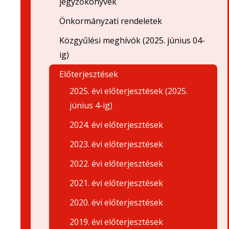
jegyzőkönyvek
Önkormányzati rendeletek
Közgyűlési meghívók (2025. június 04-
ig)
Előterjesztések
2025. évi előterjesztések (2025.
június 4-ig)
2024. évi előterjesztések
2023. évi előterjesztések
2022. évi előterjesztések
2021. évi előterjesztések
2020. évi előterjesztések
2019. évi előterjesztések