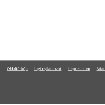
Oldaltérkép
Jogi nyilatkozat
Impresszum
Adat