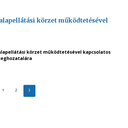
 alapellátási körzet működtetésével
i alapellátási körzet működtetésével kapcsolatos
eghozatalára
1
2
3