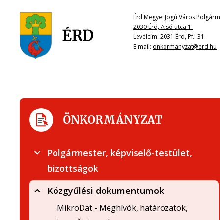
Érd Megyei Jogú Város Polgárme
2030 Érd, Alsó utca 1.
Levélcím: 2031 Érd, Pf.: 31.
E-mail:
onkormanyzat@erd.hu
ÖNKORMÁNYZAT
Polgármester, képviselő-testület,
bizottságok
Közgyűlési dokumentumok
MikroDat - Meghívók, határozatok,