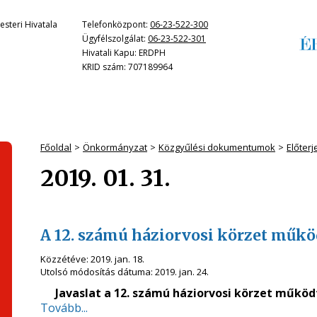
steri Hivatala
Telefonközpont:
06-23-522-300
Ügyfélszolgálat:
06-23-522-301
Hivatali Kapu: ERDPH
KRID szám: 707189964
Főoldal
Önkormányzat
Közgyűlési dokumentumok
Előter
2019. 01. 31.
A 12. számú háziorvosi körzet műkö
Közzétéve:
2019. jan. 18.
Utolsó módosítás dátuma:
2019. jan. 24.
Javaslat a 12. számú háziorvosi körzet műkö
Tovább...