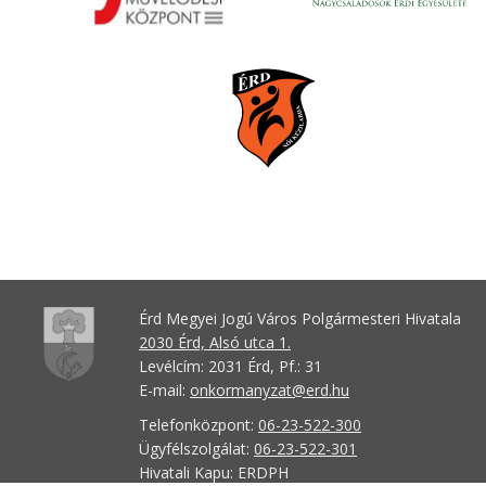
Érd Megyei Jogú Város Polgármesteri Hivatala
2030 Érd, Alsó utca 1.
Levélcím: 2031 Érd, Pf.: 31
E-mail:
onkormanyzat@erd.hu
Telefonközpont:
06-23-522-300
Ügyfélszolgálat:
06-23-522-301
Hivatali Kapu: ERDPH