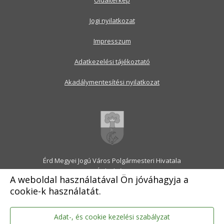
Oldaltérkép
Jogi nyilatkozat
Impresszum
Adatkezelési tájékoztató
Akadálymentesítési nyilatkozat
Érd Megyei Jogú Város Polgármesteri Hivatala
2030 Érd, Alsó utca 1.
A weboldal használatával Ön jóváhagyja a
Levélcím: 2031 Érd, Pf.: 31
cookie-k használatát.
E-mail:
onkormanyzat@erd.hu
Telefonközpont:
06-23-522-300
Ügyfélszolgálat:
06-23-522-301
Adat-, és cookie kezelési szabályzat