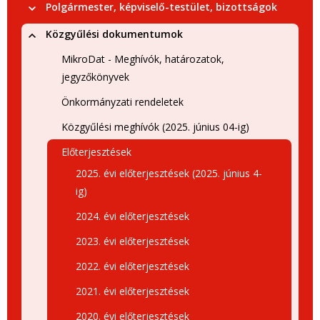
Polgármester, képviselő-testület, bizottságok
Közgyűlési dokumentumok
MikroDat - Meghívók, határozatok,
jegyzőkönyvek
Önkormányzati rendeletek
Közgyűlési meghívók (2025. június 04-ig)
Előterjesztések
2025. évi előterjesztések (2025. június 4-
ig)
2024. évi előterjesztések
2023. évi előterjesztések
2022. évi előterjesztések
2021. évi előterjesztések
2020. évi előterjesztések