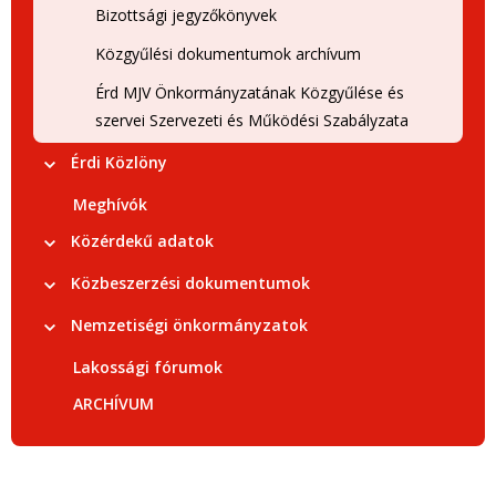
Bizottsági jegyzőkönyvek
Közgyűlési dokumentumok archívum
Érd MJV Önkormányzatának Közgyűlése és
szervei Szervezeti és Működési Szabályzata
Érdi Közlöny
Meghívók
Közérdekű adatok
Közbeszerzési dokumentumok
Nemzetiségi önkormányzatok
Lakossági fórumok
ARCHÍVUM