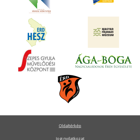
Oldaltérkép
Jogi nyilatkozat