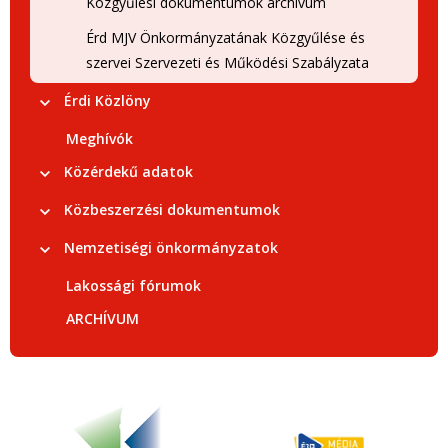
Közgyűlési dokumentumok archívum
Érd MJV Önkormányzatának Közgyűlése és
szervei Szervezeti és Működési Szabályzata
Érdi Közlöny
Meghívók
Közérdekű adatok
Közbeszerzési dokumentumok
Nemzetiségi önkormányzatok
Lakossági fórumok
ARCHÍVUM