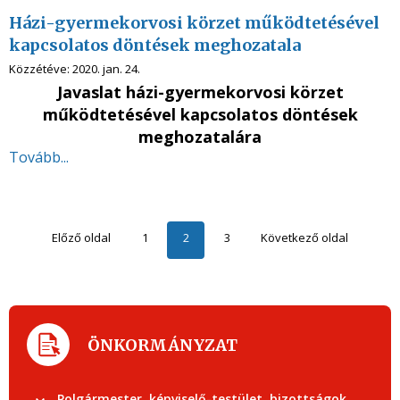
Házi-gyermekorvosi körzet működtetésével
kapcsolatos döntések meghozatala
Közzétéve:
2020. jan. 24.
Javaslat házi-gyermekorvosi körzet
működtetésével kapcsolatos
döntések
meghozatalára
Tovább...
Előző oldal
1
2
3
Következő oldal
ÖNKORMÁNYZAT
Polgármester, képviselő-testület, bizottságok