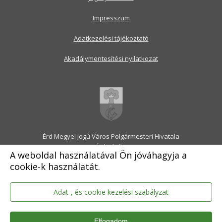
Impresszum
Adatkezelési tájékoztató
Akadálymentesítési nyilatkozat
Érd Megyei Jogú Város Polgármesteri Hivatala
2030 Érd, Alsó utca 1.
A weboldal használatával Ön jóváhagyja a
Levélcím: 2031 Érd, Pf.: 31
cookie-k használatát.
E-mail:
onkormanyzat@erd.hu
Telefonközpont:
06-23-522-300
Ügyfélszolgálat:
06-23-522-301
Adat-, és cookie kezelési szabályzat
Hivatali Kapu: ERDPH
KRID szám: 707189964
Elfogadom