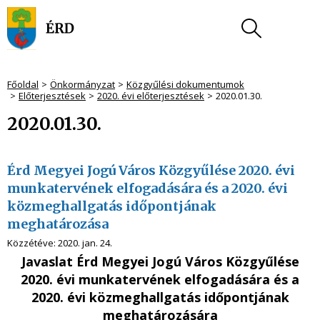
Főoldal
Önkormányzat
Közgyűlési dokumentumok
Előterjesztések
2020. évi előterjesztések
2020.01.30.
2020.01.30.
Érd Megyei Jogú Város Közgyűlése 2020. évi
munkatervének elfogadására és a 2020. évi
közmeghallgatás időpontjának
meghatározása
Közzétéve:
2020. jan. 24.
Javaslat Érd Megyei Jogú Város Közgyűlése
2020. évi munkatervének elfogadására és a
2020. évi közmeghallgatás időpontjának
meghatározására