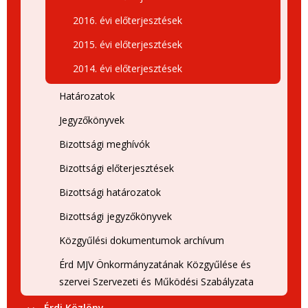
2016. évi előterjesztések
2015. évi előterjesztések
2014. évi előterjesztések
Határozatok
Jegyzőkönyvek
Bizottsági meghívók
Bizottsági előterjesztések
Bizottsági határozatok
Bizottsági jegyzőkönyvek
Közgyűlési dokumentumok archívum
Érd MJV Önkormányzatának Közgyűlése és
szervei Szervezeti és Működési Szabályzata
Érdi Közlöny