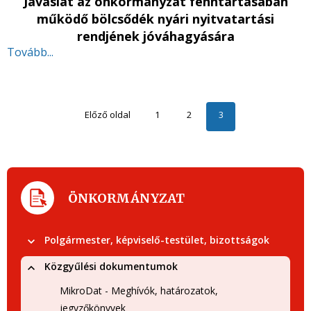
Javaslat az önkormányzat fenntartásában
működő bölcsődék nyári nyitvatartási
rendjének jóváhagyására
Tovább...
Előző oldal
1
2
3
ÖNKORMÁNYZAT
Polgármester, képviselő-testület, bizottságok
Közgyűlési dokumentumok
MikroDat - Meghívók, határozatok,
jegyzőkönyvek