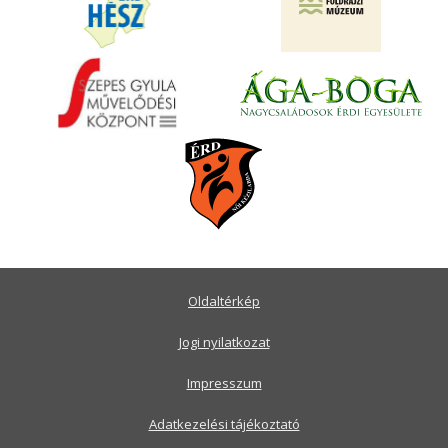
Oldaltérkép
Jogi nyilatkozat
Impresszum
Adatkezelési tájékoztató