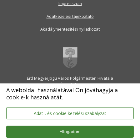
Impresszum
Adatkezelési tájékoztató
Akadálymentesítési nyilatkozat
Érd Megyei Jogú Város Polgármesteri Hivatala
2030 Érd, Alsó utca 1.
A weboldal használatával Ön jóváhagyja a
Levélcím: 2031 Érd, Pf.: 31
cookie-k használatát.
E-mail:
onkormanyzat@erd.hu
Telefonközpont:
06-23-522-300
Ügyfélszolgálat:
06-23-522-301
Adat-, és cookie kezelési szabályzat
Hivatali Kapu: ERDPH
KRID szám: 707189964
Elfogadom