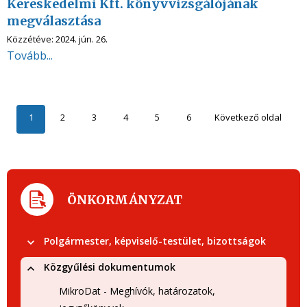
Kereskedelmi Kft. könyvvizsgálójának
megválasztása
Közzétéve:
2024. jún. 26.
Tovább...
1
2
3
4
5
6
Következő oldal
ÖNKORMÁNYZAT
Polgármester, képviselő-testület, bizottságok
Közgyűlési dokumentumok
MikroDat - Meghívók, határozatok,