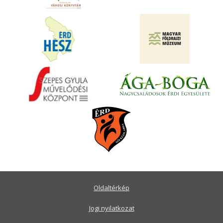
Oldaltérkép
Jogi nyilatkozat