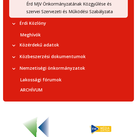
Érd MJV Önkormányzatának Közgyűlése és
szervei Szervezeti és Működési Szabályzata
Érdi Közlöny
Meghívók
Közérdekű adatok
Közbeszerzési dokumentumok
Nemzetiségi önkormányzatok
Lakossági fórumok
ARCHÍVUM