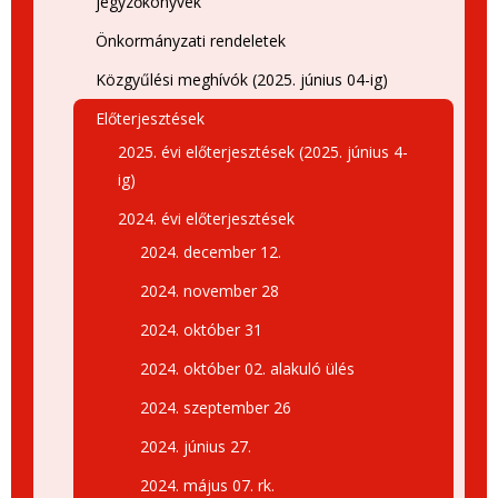
jegyzőkönyvek
Önkormányzati rendeletek
Közgyűlési meghívók (2025. június 04-ig)
Előterjesztések
2025. évi előterjesztések (2025. június 4-
ig)
2024. évi előterjesztések
2024. december 12.
2024. november 28
2024. október 31
2024. október 02. alakuló ülés
2024. szeptember 26
2024. június 27.
2024. május 07. rk.