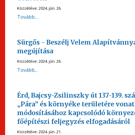
Közzétéve:
2024. jún. 26.
Tovább...
Sürgős - Beszélj Velem Alapítvánny
megújítása
Közzétéve:
2024. jún. 26.
Tovább...
Érd, Bajcsy-Zsilinszky út 137-139. sz
„Pára” és környéke területére vonat
módosításához kapcsolódó környezet
főépítészi feljegyzés elfogadásáról
Közzétéve:
2024. jún. 21.