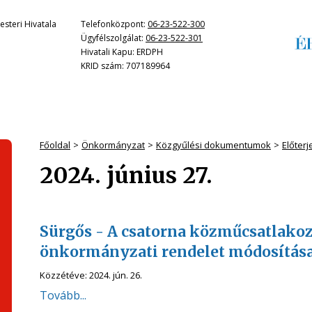
steri Hivatala
Telefonközpont:
06-23-522-300
Ügyfélszolgálat:
06-23-522-301
Hivatali Kapu: ERDPH
KRID szám: 707189964
Főoldal
Önkormányzat
Közgyűlési dokumentumok
Előter
2024. június 27.
Sürgős - A csatorna közműcsatlakozás
önkormányzati rendelet módosítás
Közzétéve:
2024. jún. 26.
Tovább...