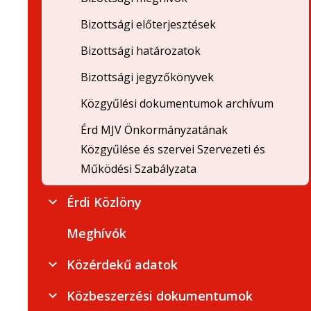
Bizottsági előterjesztések
Bizottsági határozatok
Bizottsági jegyzőkönyvek
Közgyűlési dokumentumok archívum
Érd MJV Önkormányzatának
Közgyűlése és szervei Szervezeti és
Működési Szabályzata
Érdi Közlöny
Meghívók
Közérdekű adatok
Közbeszerzési dokumentumok