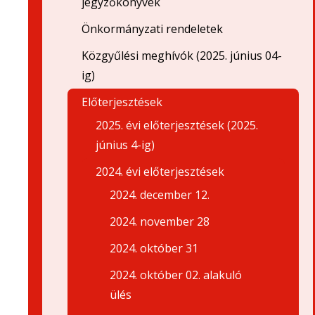
jegyzőkönyvek
Önkormányzati rendeletek
Közgyűlési meghívók (2025. június 04-
ig)
Előterjesztések
2025. évi előterjesztések (2025.
június 4-ig)
2024. évi előterjesztések
2024. december 12.
2024. november 28
2024. október 31
2024. október 02. alakuló
ülés