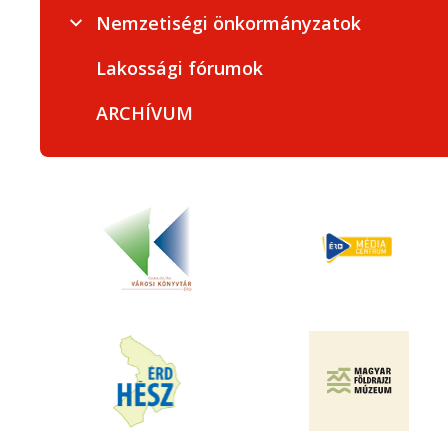
Nemzetiségi önkormányzatok
Lakossági fórumok
ARCHÍVUM