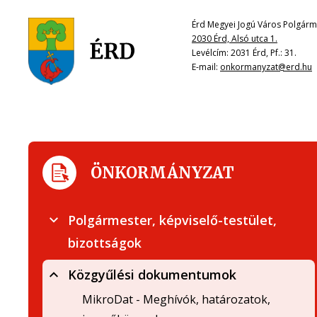
Érd Megyei Jogú Város Polgárme
2030 Érd, Alsó utca 1.
Levélcím: 2031 Érd, Pf.: 31.
E-mail:
onkormanyzat@erd.hu
ÖNKORMÁNYZAT
Polgármester, képviselő-testület,
bizottságok
Közgyűlési dokumentumok
MikroDat - Meghívók, határozatok,