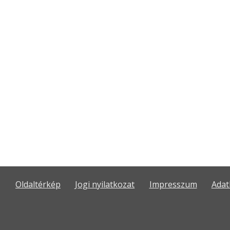
Oldaltérkép
Jogi nyilatkozat
Impresszum
Adat