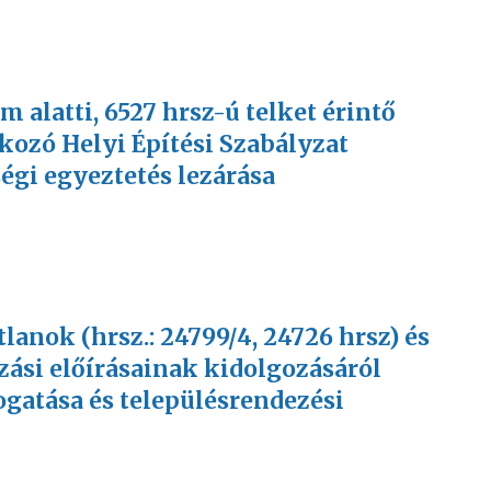
ám alatti, 6527 hrsz-ú telket érintő
kozó Helyi Építési Szabályzat
égi egyeztetés lezárása
tlanok (hrsz.: 24799/4, 24726 hrsz) és
zási előírásainak kidolgozásáról
ogatása és településrendezési