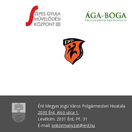
Érd Megyei Jogú Város Polgármesteri Hivatala
2030 Érd, Alsó utca 1.
Levélcím: 2031 Érd, Pf.: 31
E-mail:
onkormanyzat@erd.hu