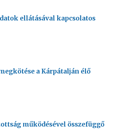
datok ellátásával kapcsolatos
megkötése a Kárpátalján élő
Bizottság működésével összefüggő