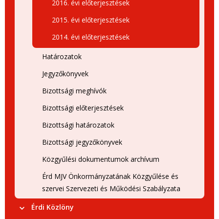
2016. évi előterjesztések
2015. évi előterjesztések
2014. évi előterjesztések
Határozatok
Jegyzőkönyvek
Bizottsági meghívók
Bizottsági előterjesztések
Bizottsági határozatok
Bizottsági jegyzőkönyvek
Közgyűlési dokumentumok archívum
Érd MJV Önkormányzatának Közgyűlése és
szervei Szervezeti és Működési Szabályzata
Érdi Közlöny