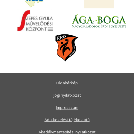
Oldaltérkép
Jogi nyilatkozat
Impresszum
Adatkezelési tájékoztató
Akadálymentesítési nyilatkozat