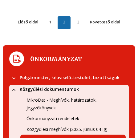
Előző oldal
1
2
3
Következő oldal
ÖNKORMÁNYZAT
Polgármester, képviselő-testület, bizottságok
Közgyűlési dokumentumok
MikroDat - Meghívók, határozatok,
jegyzőkönyvek
Önkormányzati rendeletek
Közgyűlési meghívók (2025. június 04-ig)