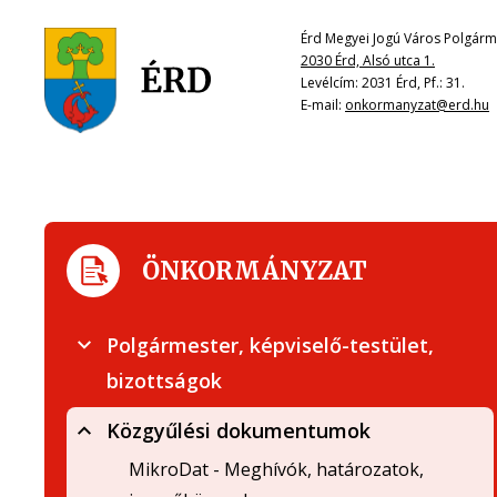
Érd Megyei Jogú Város Polgárme
2030 Érd, Alsó utca 1.
Levélcím: 2031 Érd, Pf.: 31.
E-mail:
onkormanyzat@erd.hu
ÖNKORMÁNYZAT
Polgármester, képviselő-testület,
bizottságok
Közgyűlési dokumentumok
MikroDat - Meghívók, határozatok,