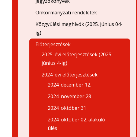
jegyzőkönyvek
Önkormányzati rendeletek
Közgyűlési meghívók (2025. június 04-
ig)
Előterjesztések
2025. évi előterjesztések (2025.
június 4-ig)
2024. évi előterjesztések
2024. december 12.
2024. november 28
2024. október 31
2024. október 02. alakuló
ülés