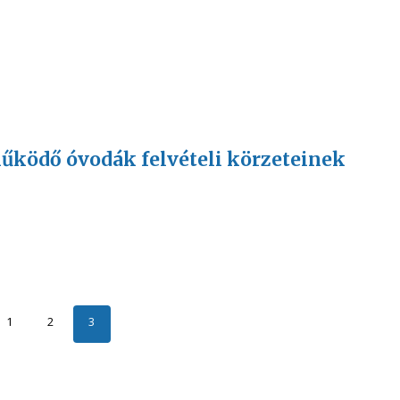
ködő óvodák felvételi körzeteinek
1
2
3