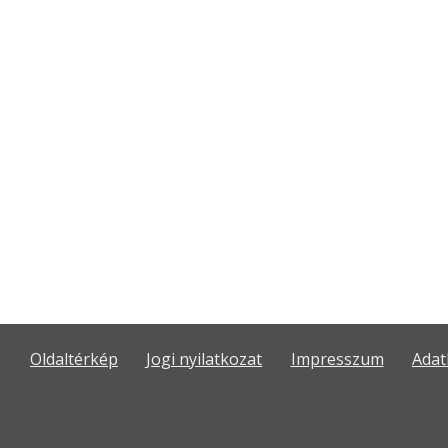
Oldaltérkép
Jogi nyilatkozat
Impresszum
Adat