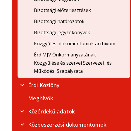
Bizottsági előterjesztések
Bizottsági határozatok
Bizottsági jegyzőkönyvek
Közgyűlési dokumentumok archívum
Érd MJV Önkormányzatának
Közgyűlése és szervei Szervezeti és
Működési Szabályzata
Érdi Közlöny
Meghívók
Közérdekű adatok
Közbeszerzési dokumentumok