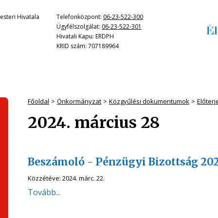
steri Hivatala
Telefonközpont:
06-23-522-300
Ügyfélszolgálat:
06-23-522-301
Hivatali Kapu: ERDPH
KRID szám: 707189964
Főoldal
Önkormányzat
Közgyűlési dokumentumok
Előter
2024. március 28
Beszámoló - Pénzügyi Bizottság 202
Közzétéve:
2024. márc. 22.
Tovább...