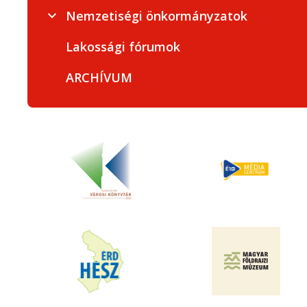
Nemzetiségi önkormányzatok
Lakossági fórumok
ARCHÍVUM