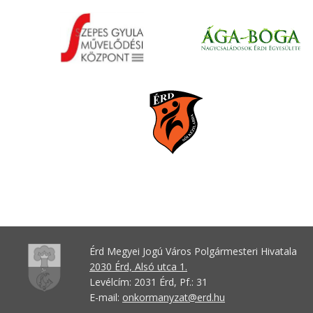
Érd Megyei Jogú Város Polgármesteri Hivatala
2030 Érd, Alsó utca 1.
Levélcím: 2031 Érd, Pf.: 31
E-mail:
onkormanyzat@erd.hu