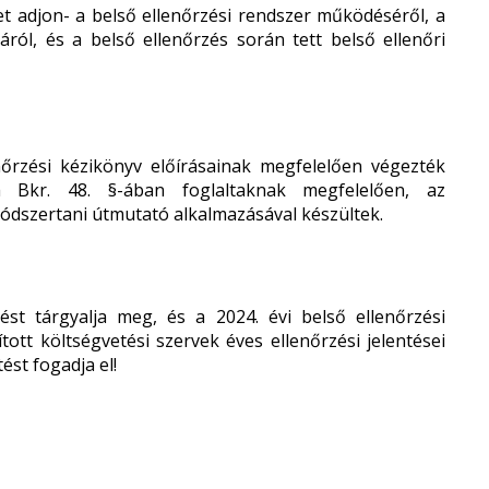
pet adjon- a belső ellenőrzési rendszer működéséről, a
sáról, és a belső ellenőrzés során tett belső ellenőri
nőrzési kézikönyv előírásainak megfelelően végezték
a Bkr. 48. §-ában foglaltaknak megfelelően, az
 módszertani útmutató alkalmazásával készültek.
ést tárgyalja meg, és a 2024. évi belső ellenőrzési
ított költségvetési szervek éves ellenőrzési jelentései
ést fogadja el!