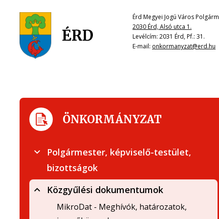
Érd Megyei Jogú Város Polgárme
2030 Érd, Alsó utca 1.
Levélcím: 2031 Érd, Pf.: 31.
E-mail:
onkormanyzat@erd.hu
ÖNKORMÁNYZAT
Polgármester, képviselő-testület,
bizottságok
Közgyűlési dokumentumok
MikroDat - Meghívók, határozatok,