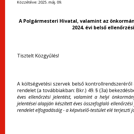
Közzétéve:
2025. máj. 09.
A Polgármesteri Hivatal, valamint az önkormán
2024. évi belső ellenőrzé
Tisztelt Közgyűlés!
A költségvetési szervek belső kontrollrendszeréről é
rendelet (a továbbiakban: Bkr.) 49. § (3a) bekezdésbe
éves ellenőrzési jelentést, valamint a helyi önkormány
jelentései alapján készített éves összefoglaló ellenőrzés
rendelet elfogadásáig - a képviselő-testület elé terjeszti