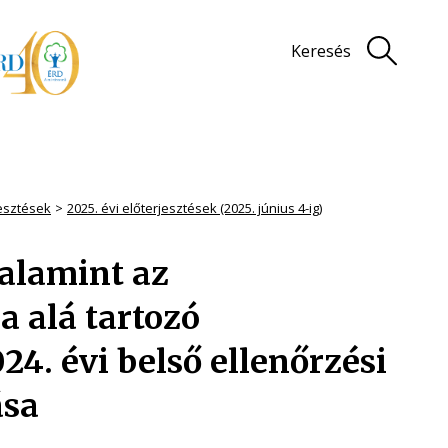
Keresés
jesztések
2025. évi előterjesztések (2025. június 4-ig)
valamint az
 alá tartozó
24. évi belső ellenőrzési
ása