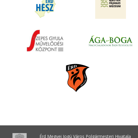
Érd Megyei Jogú Város Polgármesteri Hivatala