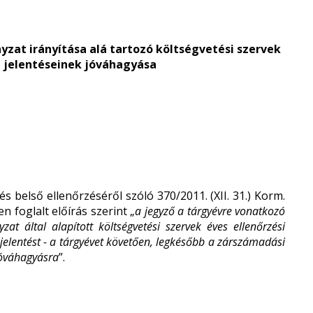
yzat irányítása alá tartozó költségvetési szervek
si jelentéseinek jóváhagyása
s belső ellenőrzéséről szóló 370/2011. (XII. 31.) Korm.
n foglalt előírás szerint „
a jegyző a tárgyévre vonatkozó
zat által alapított költségvetési szervek éves ellenőrzési
i jelentést - a tárgyévet követően, legkésőbb a zárszámadási
 jóváhagyásra
”.