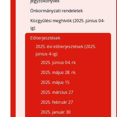
jegyzőkönyvek
Önkormányzati rendeletek
Közgyűlési meghívók (2025. június 04-
ig)
Előterjesztések
2025. évi előterjesztések (2025.
június 4-ig)
2025. június 04. rk
2025. május 28. rk.
2025. május 15
2025. március 27
2025. február 27
2025. január 30