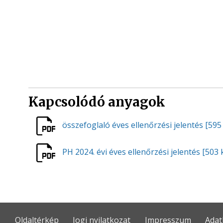
Kapcsolódó anyagok
összefoglaló éves ellenőrzési jelentés
[595
PH 2024. évi éves ellenőrzési jelentés
[503 
Oldaltérkép
Jogi nyilatkozat
Impresszum
Adat