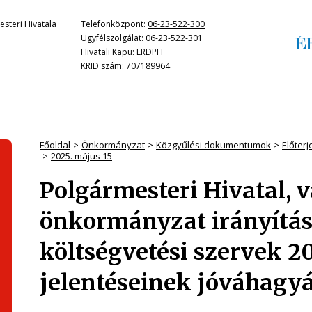
steri Hivatala
Telefonközpont:
06-23-522-300
Ügyfélszolgálat:
06-23-522-301
Hivatali Kapu: ERDPH
KRID szám: 707189964
Főoldal
Önkormányzat
Közgyűlési dokumentumok
Előter
2025. május 15
Polgármesteri Hivatal, 
önkormányzat irányítása
költségvetési szervek 20
jelentéseinek jóváhagy