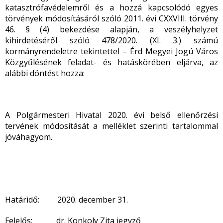
katasztrófavédelemről és a hozzá kapcsolódó egyes
törvények módosításáról szóló 2011. évi CXXVIII. törvény
46. § (4) bekezdése alapján, a veszélyhelyzet
kihirdetéséről szóló 478/2020. (XI. 3.) számú
kormányrendeletre tekintettel – Érd Megyei Jogú Város
Közgyűlésének feladat- és hatáskörében eljárva, az
alábbi döntést hozza:
A Polgármesteri Hivatal 2020. évi belső ellenőrzési
tervének módosítását a melléklet szerinti tartalommal
jóváhagyom.
Határidő: 2020. december 31.
Felelős: dr. Konkoly Zita jegyző