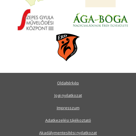
Oldaltérkép
Jogi nyilatkozat
Impresszum
Adatkezelési tájékoztató
Akadálymentesítési nyilatkozat