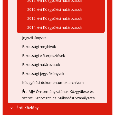
2017. évi Közgyűlési határozatok
2016. évi Közgyűlési határozatok
2015. évi Közgyűlési határozatok
2014. évi Közgyűlési határozatok
Jegyzőkönyvek
Bizottsági meghívók
Bizottsági előterjesztések
Bizottsági határozatok
Bizottsági jegyzőkönyvek
Közgyűlési dokumentumok archívum
Érd MJV Önkormányzatának Közgyűlése és
szervei Szervezeti és Működési Szabályzata
Érdi Közlöny