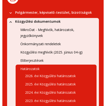
Polgármester, képviselő-testület, bizottságok
Közgyűlési dokumentumok
MikroDat - Meghívók, határozatok,
jegyzőkönyvek
Önkormányzati rendeletek
Közgyűlési meghívók (2025. június 04-ig)
Előterjesztések
Határozatok
2026. évi Közgyűlési határozatok
2025. évi Közgyűlési határozatok
2024. évi Közgyűlési határozatok
2023. évi Közgyűlési határozatok