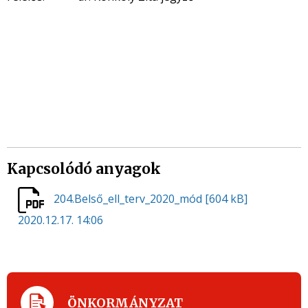
Kapcsolódó anyagok
204.Belső_ell_terv_2020_mód
[604 kB]
2020.12.17. 14:06
ÖNKORMÁNYZAT