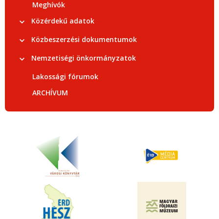
Meghívók
Közérdekű adatok
Közbeszerzési dokumentumok
Nemzetiségi önkormányzatok
Lakossági fórumok
ARCHÍVUM