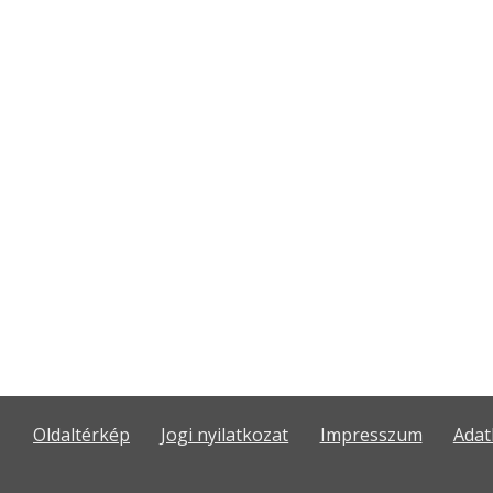
Oldaltérkép
Jogi nyilatkozat
Impresszum
Adat