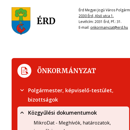
Érd Megyei Jogú Város Polgárme
2030 Érd, Alsó utca 1.
Levélcím: 2031 Érd, Pf.: 31.
E-mail:
onkormanyzat@erd.hu
ÖNKORMÁNYZAT
Polgármester, képviselő-testület,
bizottságok
Közgyűlési dokumentumok
MikroDat - Meghívók, határozatok,