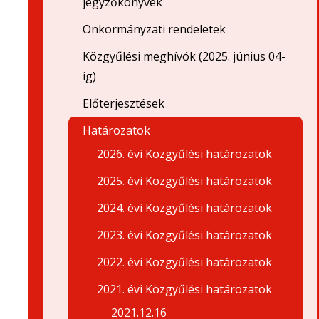
jegyzőkönyvek
Önkormányzati rendeletek
Közgyűlési meghívók (2025. június 04-
ig)
Előterjesztések
Határozatok
2026. évi Közgyűlési határozatok
2025. évi Közgyűlési határozatok
2024. évi Közgyűlési határozatok
2023. évi Közgyűlési határozatok
2022. évi Közgyűlési határozatok
2021. évi Közgyűlési határozatok
2021.12.16