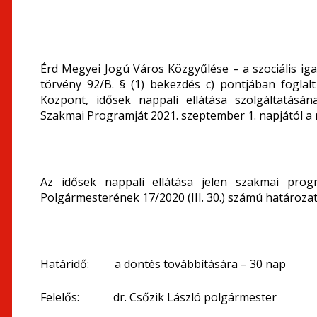
Érd Megyei Jogú Város Közgyűlése – a szociális igazg
törvény 92/B. § (1) bekezdés c) pontjában foglal
Központ, idősek nappali ellátása szolgáltatásá
Szakmai Programját 2021. szeptember 1. napjától a m
Az idősek nappali ellátása jelen szakmai pro
Polgármesterének 17/2020 (III. 30.) számú határozat
Határidő: a döntés továbbítására – 30 nap
Felelős: dr. Csőzik László polgármester