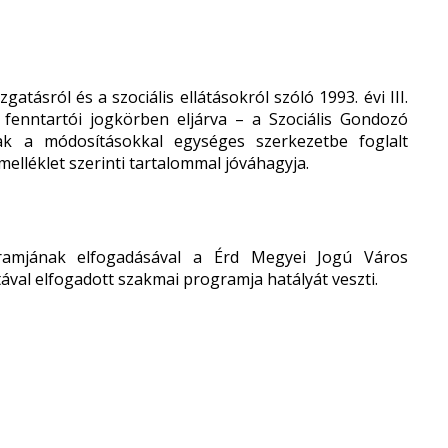
atásról és a szociális ellátásokról szóló 1993. évi III.
t fenntartói jogkörben eljárva – a Szociális Gondozó
nak a módosításokkal egységes szerkezetbe foglalt
elléklet szerinti tartalommal jóváhagyja.
gramjának elfogadásával a Érd Megyei Jogú Város
ával elfogadott szakmai programja hatályát veszti.