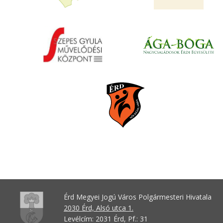
Érd Megyei Jogú Város Polgármesteri Hivatala
2030 Érd, Alsó utca 1.
Levélcím: 2031 Érd, Pf.: 31