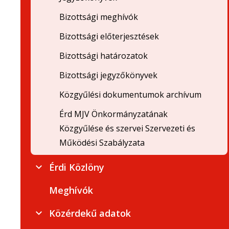
Bizottsági meghívók
Bizottsági előterjesztések
Bizottsági határozatok
Bizottsági jegyzőkönyvek
Közgyűlési dokumentumok archívum
Érd MJV Önkormányzatának
Közgyűlése és szervei Szervezeti és
Működési Szabályzata
Érdi Közlöny
Meghívók
Közérdekű adatok