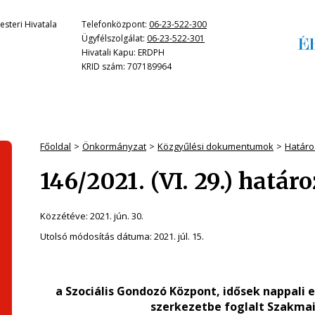
steri Hivatala
Telefonközpont:
06-23-522-300
Ügyfélszolgálat:
06-23-522-301
Hivatali Kapu: ERDPH
KRID szám: 707189964
Főoldal
Önkormányzat
Közgyűlési dokumentumok
Határo
146/2021. (VI. 29.) határ
Közzétéve:
2021. jún. 30.
Utolsó módosítás dátuma:
2021. júl. 15.
a
Szociális Gondozó Központ, idősek nappali 
szerkezetbe foglalt Szakma