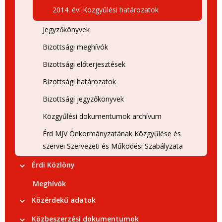
2014. évi Közgyűlési határozatok
Jegyzőkönyvek
Bizottsági meghívók
Bizottsági előterjesztések
Bizottsági határozatok
Bizottsági jegyzőkönyvek
Közgyűlési dokumentumok archívum
Érd MJV Önkormányzatának Közgyűlése és
szervei Szervezeti és Működési Szabályzata
Érdi Közlöny
Meghívók
Közérdekű adatok
Közbeszerzési dokumentumok