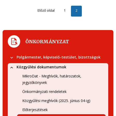
Előző oldal
1
2
ÖNKORMÁNYZAT
Polgármester, képviselő-testület, bizottságok
Közgyűlési dokumentumok
MikroDat - Meghívók, határozatok,
jegyzőkönyvek
Önkormányzati rendeletek
Közgyűlési meghívók (2025. június 04-ig)
Előterjesztések