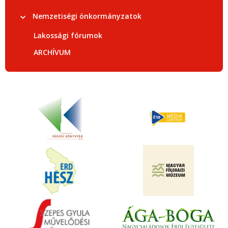
Nemzetiségi önkormányzatok
Lakossági fórumok
ARCHÍVUM