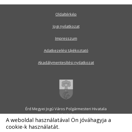
Oldaltérkép
Jogi nyilatkozat
Impresszum
Adatkezelési tájékoztató
Akadálymentesítési nyilatkozat
Érd Megyei Jogú Város Polgármesteri Hivatala
2030 Érd, Alsó utca 1.
A weboldal használatával Ön jóváhagyja a
Levélcím: 2031 Érd, Pf.: 31
cookie-k használatát.
E-mail:
onkormanyzat@erd.hu