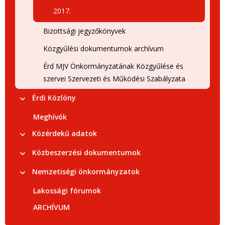
2017.
Bizottsági jegyzőkönyvek
Közgyűlési dokumentumok archívum
Érd MJV Önkormányzatának Közgyűlése és
szervei Szervezeti és Működési Szabályzata
Érdi Közlöny
Meghívók
Közérdekű adatok
Közbeszerzési dokumentumok
Nemzetiségi önkormányzatok
Lakossági fórumok
ARCHÍVUM