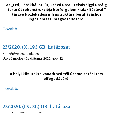
az „Érd, Törökbálinti út, Szövő utca - Felsővölgyi utcáig
tartó út rekonstrukciója körforgalom kialakításával ”
tárgyú közlekedési infrastruktúra beruházáshoz
ingatlanrész megvásárlásáról
Tovább...
23/2020. (X. 19.) GB. határozat
Közzétéve:
2020. okt. 20.
Utolsó módosítás dátuma:
2020. nov. 12.
a helyi közutakra vonatkozó téli üzemeltetési terv
elfogadásáról
Tovább...
22/2020. (IX. 21.) GB. határozat