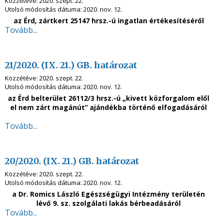
Közzétéve:
2020. szept. 22.
Utolsó módosítás dátuma:
2020. nov. 12.
az Érd, zártkert 25147 hrsz.-ú ingatlan értékesítéséről
Tovább...
21/2020. (IX. 21.) GB. határozat
Közzétéve:
2020. szept. 22.
Utolsó módosítás dátuma:
2020. nov. 12.
az Érd belterület 26112/3 hrsz.-ú „kivett közforgalom elől
el nem zárt magánút” ajándékba történő elfogadásáról
Tovább...
20/2020. (IX. 21.) GB. határozat
Közzétéve:
2020. szept. 22.
Utolsó módosítás dátuma:
2020. nov. 12.
a Dr. Romics László Egészségügyi Intézmény területén
lévő
9. sz. szolgálati lakás bérbeadásáról
Tovább...