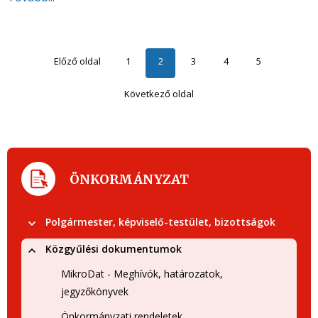
Előző oldal
1
2
3
4
5
Következő oldal
ÖNKORMÁNYZAT
Polgármester, képviselő-testület, bizottságok
Közgyűlési dokumentumok
MikroDat - Meghívók, határozatok,
jegyzőkönyvek
Önkormányzati rendeletek