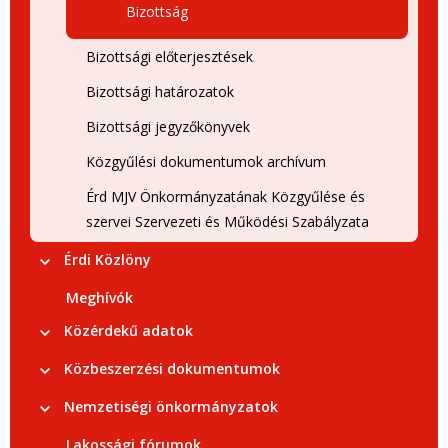
Bizottság
Bizottsági előterjesztések
Bizottsági határozatok
Bizottsági jegyzőkönyvek
Közgyűlési dokumentumok archívum
Érd MJV Önkormányzatának Közgyűlése és
szervei Szervezeti és Működési Szabályzata
Érdi Közlöny
Meghívók
Közérdekű adatok
Közbeszerzési dokumentumok
Nemzetiségi önkormányzatok
Lakossági fórumok