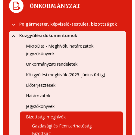
ÖNKORMÁNYZAT
Polgármester, képviselő-testület, bizottságok
Közgyűlési dokumentumok
MikroDat - Meghívók, határozatok,
jegyzőkönyvek
Önkormányzati rendeletek
Közgyűlési meghívók (2025. június 04-ig)
Előterjesztések
Határozatok
Jegyzőkönyvek
Bizottsági meghívók
Gazdasági és Fenntarthatósági
Bizottság