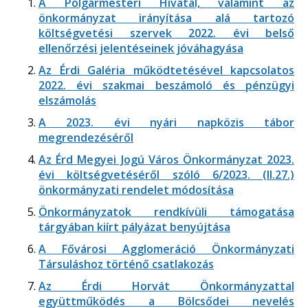
A Polgármesteri Hivatal, valamint az
önkormányzat irányítása alá tartozó
költségvetési szervek 2022. évi belső
ellenőrzési jelentéseinek jóváhagyása
Az Érdi Galéria működtetésével kapcsolatos
2022. évi szakmai beszámoló és pénzügyi
elszámolás
A 2023. évi nyári napközis tábor
megrendezéséről
Az Érd Megyei Jogú Város Önkormányzat 2023.
évi költségvetéséről szóló 6/2023. (II.27.)
önkormányzati rendelet módosítása
Önkormányzatok rendkívüli támogatása
tárgyában kiírt pályázat benyújtása
A Fővárosi Agglomeráció Önkormányzati
Társuláshoz történő csatlakozás
Az Érdi Horvát Önkormányzattal
együttműködés a Bölcsődei nevelés