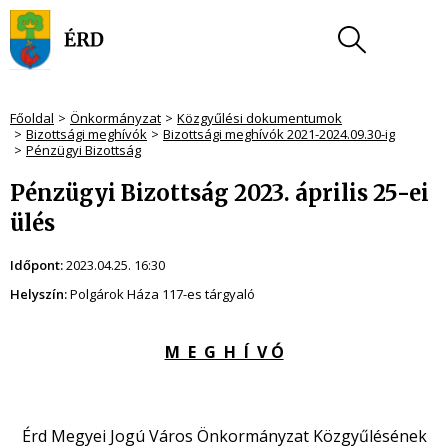
Főoldal
Önkormányzat
Közgyűlési dokumentumok
Bizottsági meghívók
Bizottsági meghívók 2021-2024.09.30-ig
Pénzügyi Bizottság
Pénzügyi Bizottság 2023. április 25-ei
ülés
Időpont:
2023.04.25. 16:30
Helyszín:
Polgárok Háza 117-es tárgyaló
M E G H Í V Ó
Érd Megyei Jogú Város Önkormányzat Közgyűlésének