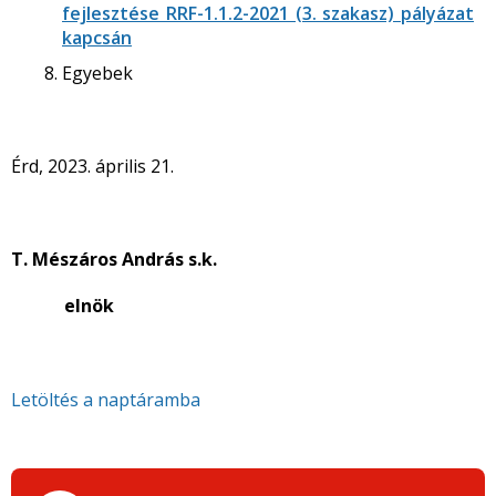
fejlesztése RRF-1.1.2-2021 (3. szakasz) pályázat
kapcsán
Egyebek
Érd, 2023. április 21.
T. Mészáros András s.k.
elnök
Letöltés a naptáramba