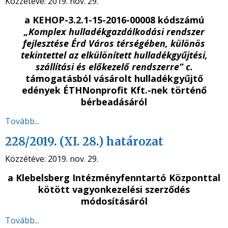
Közzétéve:
2019. nov. 29.
a
KEHOP-3.2.1-15-2016-00008 kódszámú
„Komplex hulladékgazdálkodási rendszer
fejlesztése Érd Város térségében, különös
tekintettel az elkülönített hulladékgyűjtési,
szállítási és előkezelő rendszerre” c.
támogatásból vásárolt hulladékgyűjtő
edények ÉTH
Nonprofit Kft.-
nek
történő
bérbeadásáról
Tovább...
228/2019. (XI. 28.) határozat
Közzétéve:
2019. nov. 29.
a Klebelsberg Intézményfenntartó Központtal
kötött vagyonkezelési szerződés
módosításáról
Tovább...