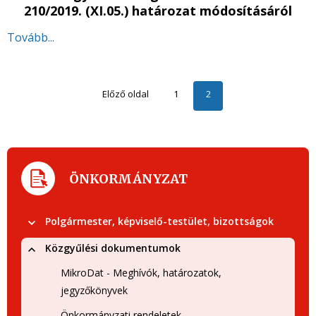
210/2019. (XI.05.) határozat módosításáról
Tovább...
Előző oldal
1
2
ÖNKORMÁNYZAT
Polgármester, képviselő-testület, bizottságok
Közgyűlési dokumentumok
MikroDat - Meghívók, határozatok,
jegyzőkönyvek
Önkormányzati rendeletek