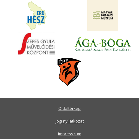
Oldaltérkép
Jogi nyilatkozat
Impresszum