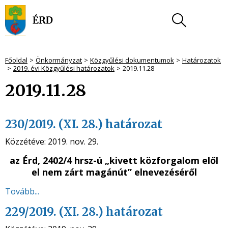
Főoldal
Önkormányzat
Közgyűlési dokumentumok
Határozatok
2019. évi Közgyűlési határozatok
2019.11.28
2019.11.28
230/2019. (XI. 28.) határozat
Közzétéve:
2019. nov. 29.
az
Érd, 2402/4 hrsz-ú „kivett közforgalom elől
el nem zárt magánút” elnevezéséről
Tovább...
229/2019. (XI. 28.) határozat