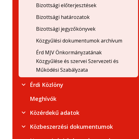
Bizottsági előterjesztések
Bizottsági határozatok
Bizottsági jegyzőkönyvek
Közgyűlési dokumentumok archívum
Érd MJV Önkormányzatának
Közgyűlése és szervei Szervezeti és
Működési Szabályzata
Érdi Közlöny
Meghívók
Közérdekű adatok
Közbeszerzési dokumentumok