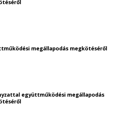
téséről
üttműködési megállapodás megkötéséről
nyzattal együttműködési megállapodás
téséről