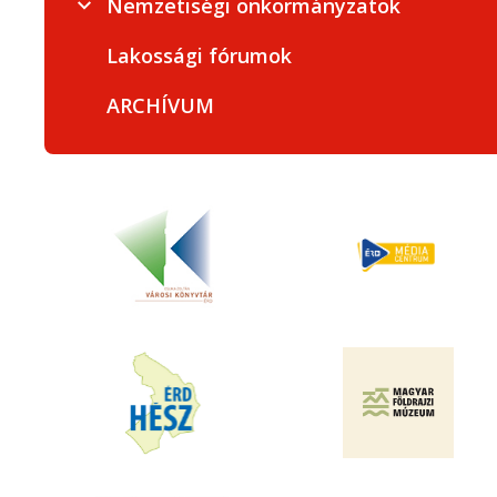
Nemzetiségi önkormányzatok
Lakossági fórumok
ARCHÍVUM