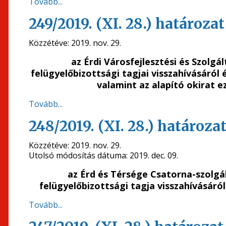
Tovább...
249/2019. (XI. 28.) határozat
Közzétéve:
2019. nov. 29.
az Érdi Városfejlesztési és Szolgá
felügyelőbizottsági tagjai visszahívásáról 
valamint az alapító okirat 
Tovább...
248/2019. (XI. 28.) határoza
Közzétéve:
2019. nov. 29.
Utolsó módosítás dátuma:
2019. dec. 09.
az Érd és Térsége Csatorna-szolgá
felügyelőbizottsági tagja visszahívásáról
Tovább...