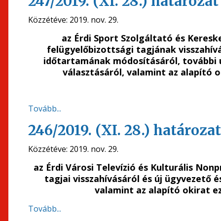
247/2019. (XI. 28.) határozat
Közzétéve:
2019. nov. 29.
az Érdi Sport Szolgáltató és Keresk
felügyelőbizottsági tagjának visszahív
időtartamának módosításáról,
további 
választásáról, valamint
az alapító 
Tovább...
246/2019. (XI. 28.) határozat
Közzétéve:
2019. nov. 29.
az Érdi Városi Televízió és Kulturális Nonp
tagjai visszahívásáról és új ügyvezető é
valamint az alapító okirat 
Tovább...