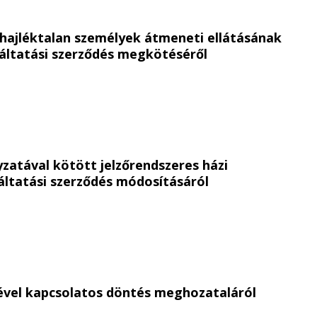
ajléktalan személyek átmeneti ellátásának
áltatási szerződés megkötéséről
tával kötött jelzőrendszeres házi
áltatási szerződés módosításáról
ével kapcsolatos döntés meghozataláról