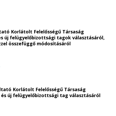
ltató Korlátolt Felelősségű Társaság
és új felügyelőbizottsági tagok választásáról,
ezzel összefüggő módosításáról
t
ltató Korlátolt Felelősségű Társaság
 és új felügyelőbizottsági tag választásáról