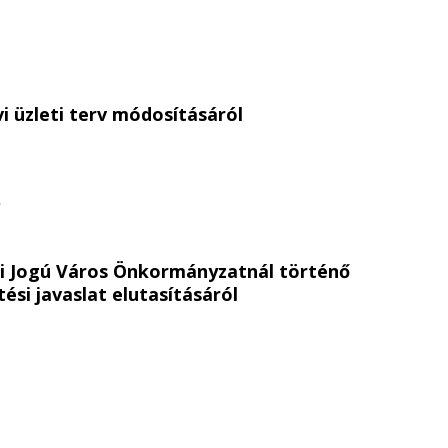
vi üzleti terv módosításáról
t
i Jogú Város Önkormányzatnál történő
ési javaslat elutasításáról