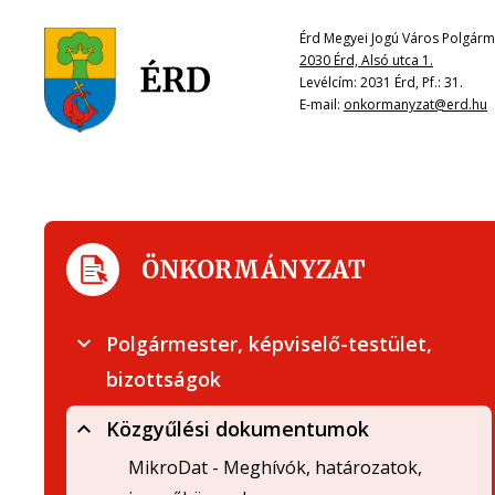
Érd Megyei Jogú Város Polgárme
2030 Érd, Alsó utca 1.
Levélcím: 2031 Érd, Pf.: 31.
E-mail:
onkormanyzat@erd.hu
ÖNKORMÁNYZAT
Polgármester, képviselő-testület,
bizottságok
Közgyűlési dokumentumok
MikroDat - Meghívók, határozatok,