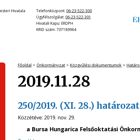
steri Hivatala
Telefonközpont:
06-23-522-300
Ügyfélszolgálat:
06-23-522-301
Hivatali Kapu: ERDPH
KRID szám: 707189964
Főoldal
Önkormányzat
Közgyűlési dokumentumok
Határo
2019.11.28
250/2019. (XI. 28.) határozat
Közzétéve:
2019. nov. 29.
a Bursa Hungarica Felsőoktatási Önkorm