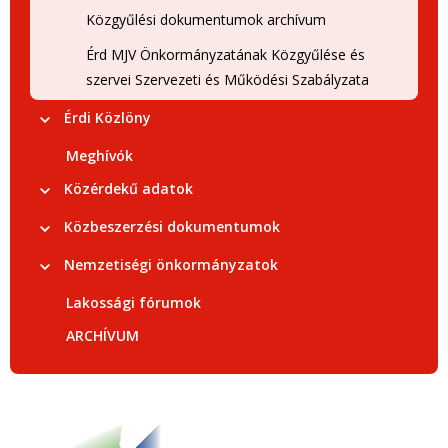
Közgyűlési dokumentumok archívum
Érd MJV Önkormányzatának Közgyűlése és
szervei Szervezeti és Működési Szabályzata
Érdi Közlöny
Meghívók
Közérdekű adatok
Közbeszerzési dokumentumok
Nemzetiségi önkormányzatok
Lakossági fórumok
ARCHÍVUM