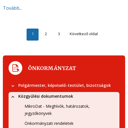
Tovább...
1
2
3
Következő oldal
ÖNKORMÁNYZAT
Polgármester, képviselő-testület, bizottságok
Közgyűlési dokumentumok
MikroDat - Meghívók, határozatok,
jegyzőkönyvek
Önkormányzati rendeletek