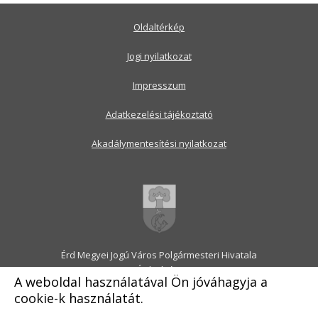
Oldaltérkép
Jogi nyilatkozat
Impresszum
Adatkezelési tájékoztató
Akadálymentesítési nyilatkozat
Érd Megyei Jogú Város Polgármesteri Hivatala
2030 Érd, Alsó utca 1.
A weboldal használatával Ön jóváhagyja a
Levélcím: 2031 Érd, Pf.: 31
cookie-k használatát.
E-mail:
onkormanyzat@erd.hu