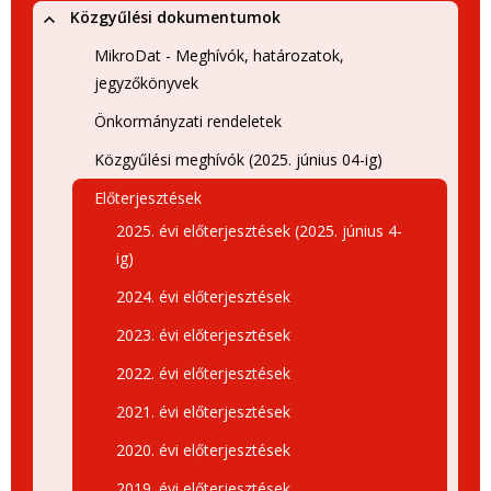
Közgyűlési dokumentumok
MikroDat - Meghívók, határozatok,
jegyzőkönyvek
Önkormányzati rendeletek
Közgyűlési meghívók (2025. június 04-ig)
Előterjesztések
2025. évi előterjesztések (2025. június 4-
ig)
2024. évi előterjesztések
2023. évi előterjesztések
2022. évi előterjesztések
2021. évi előterjesztések
2020. évi előterjesztések
2019. évi előterjesztések