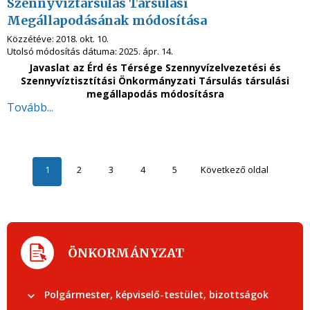
Szennyvíztársulás Társulási
Megállapodásának módosítása
Közzétéve:
2018. okt. 10.
Utolsó módosítás dátuma:
2025. ápr. 14.
Javaslat az Érd és Térsége Szennyvízelvezetési és
Szennyvíztisztítási Önkormányzati Társulás társulási
megállapodás módosításra
Tovább...
1
2
3
4
5
Következő oldal
ÖNKORMÁNYZAT
Polgármester, képviselő-testület, bizottságok