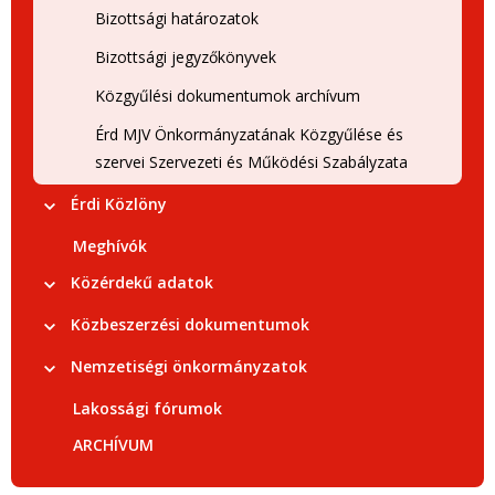
Bizottsági határozatok
Bizottsági jegyzőkönyvek
Közgyűlési dokumentumok archívum
Érd MJV Önkormányzatának Közgyűlése és
szervei Szervezeti és Működési Szabályzata
Érdi Közlöny
Meghívók
Közérdekű adatok
Közbeszerzési dokumentumok
Nemzetiségi önkormányzatok
Lakossági fórumok
ARCHÍVUM