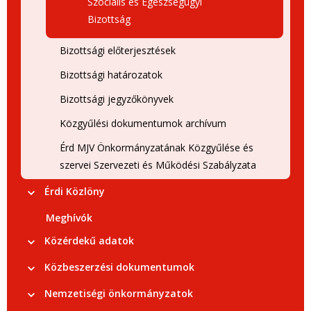
Szociális és Egészségügyi
Bizottság
Bizottsági előterjesztések
Bizottsági határozatok
Bizottsági jegyzőkönyvek
Közgyűlési dokumentumok archívum
Érd MJV Önkormányzatának Közgyűlése és
szervei Szervezeti és Működési Szabályzata
Érdi Közlöny
Meghívók
Közérdekű adatok
Közbeszerzési dokumentumok
Nemzetiségi önkormányzatok