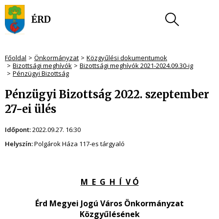
Főoldal
Önkormányzat
Közgyűlési dokumentumok
Bizottsági meghívók
Bizottsági meghívók 2021-2024.09.30-ig
Pénzügyi Bizottság
Pénzügyi Bizottság 2022. szeptember
27-ei ülés
Időpont:
2022.09.27. 16:30
Helyszín:
Polgárok Háza 117-es tárgyaló
M E G H Í V Ó
Érd Megyei Jogú Város Önkormányzat
Közgyűlésének