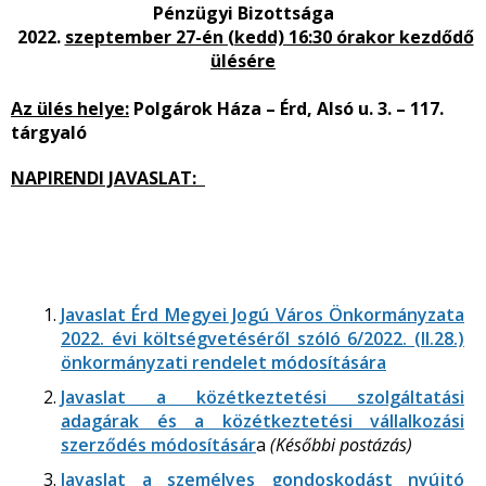
Pénzügyi Bizottsága
2022.
szeptember 27-én (kedd) 16:30 órakor kezdődő
ülésére
Az ülés helye:
Polgárok Háza – Érd, Alsó u. 3. – 117.
tárgyaló
NAPIRENDI JAVASLAT:
Javaslat Érd Megyei Jogú Város Önkormányzata
2022. évi költségvetéséről szóló 6/2022. (II.28.)
önkormányzati rendelet módosítására
Javaslat a közétkeztetési szolgáltatási
adagárak és a közétkeztetési vállalkozási
szerződés módosításár
a
(Későbbi postázás)
Javaslat a személyes gondoskodást nyújtó