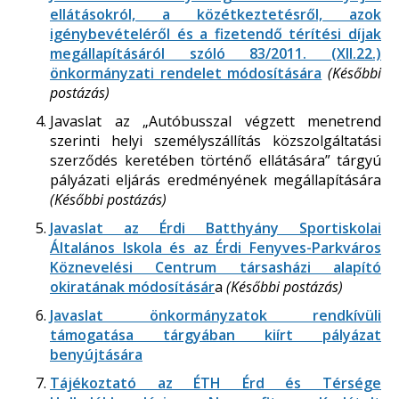
ellátásokról, a közétkeztetésről, azok
igénybevételéről és a fizetendő térítési díjak
megállapításáról szóló 83/2011. (XII.22.)
önkormányzati rendelet módosítására
(Későbbi
postázás)
Javaslat az „Autóbusszal végzett menetrend
szerinti helyi személyszállítás közszolgáltatási
szerződés keretében történő ellátására” tárgyú
pályázati eljárás eredményének megállapítására
(Későbbi postázás)
Javaslat az Érdi Batthyány Sportiskolai
Általános Iskola és az Érdi Fenyves-Parkváros
Köznevelési Centrum társasházi alapító
okiratának módosításár
a
(Későbbi postázás)
Javaslat önkormányzatok rendkívüli
támogatása tárgyában kiírt pályázat
benyújtására
Tájékoztató az ÉTH Érd és Térsége