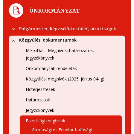
ÖNKORMÁNYZAT
Polgármester, képviselő-testület, bizottságok
Közgyűlési dokumentumok
MikroDat - Meghívók, határozatok,
jegyzőkönyvek
Önkormányzati rendeletek
Közgyűlési meghívók (2025. június 04-ig)
Előterjesztések
Határozatok
Jegyzőkönyvek
Bizottsági meghívók
Gazdasági és Fenntarthatósági