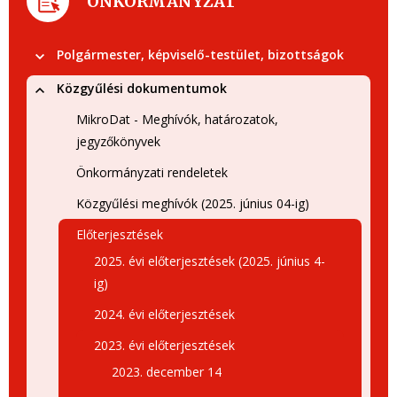
ÖNKORMÁNYZAT
Polgármester, képviselő-testület, bizottságok
Közgyűlési dokumentumok
MikroDat - Meghívók, határozatok,
jegyzőkönyvek
Önkormányzati rendeletek
Közgyűlési meghívók (2025. június 04-ig)
Előterjesztések
2025. évi előterjesztések (2025. június 4-
ig)
2024. évi előterjesztések
2023. évi előterjesztések
2023. december 14