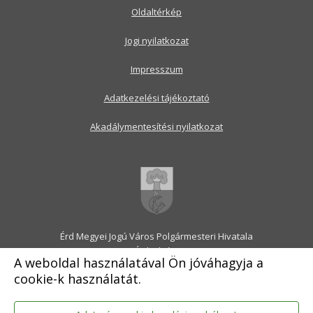
Oldaltérkép
Jogi nyilatkozat
Impresszum
Adatkezelési tájékoztató
Akadálymentesítési nyilatkozat
Érd Megyei Jogú Város Polgármesteri Hivatala
2030 Érd, Alsó utca 1.
A weboldal használatával Ön jóváhagyja a
Levélcím: 2031 Érd, Pf.: 31
cookie-k használatát.
E-mail:
onkormanyzat@erd.hu
Telefonközpont:
06-23-522-300