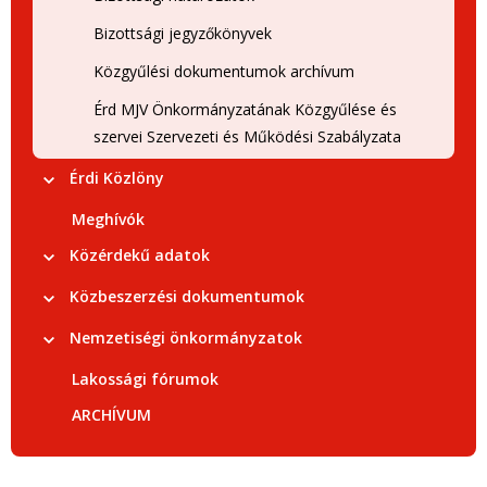
Bizottsági jegyzőkönyvek
Közgyűlési dokumentumok archívum
Érd MJV Önkormányzatának Közgyűlése és
szervei Szervezeti és Működési Szabályzata
Érdi Közlöny
Meghívók
Közérdekű adatok
Közbeszerzési dokumentumok
Nemzetiségi önkormányzatok
Lakossági fórumok
ARCHÍVUM