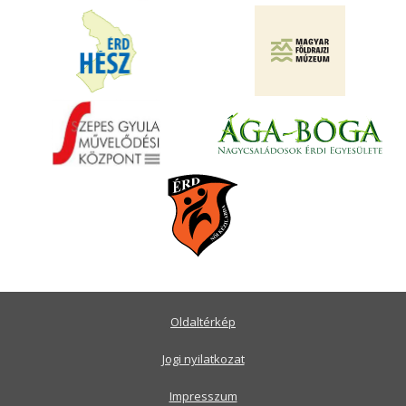
Oldaltérkép
Jogi nyilatkozat
Impresszum