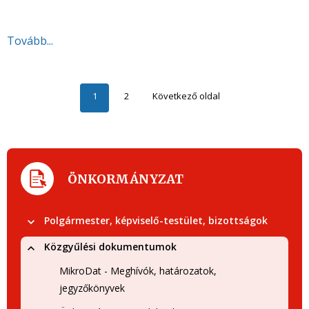
Tovább...
1
2
Következő oldal
ÖNKORMÁNYZAT
Polgármester, képviselő-testület, bizottságok
Közgyűlési dokumentumok
MikroDat - Meghívók, határozatok,
jegyzőkönyvek